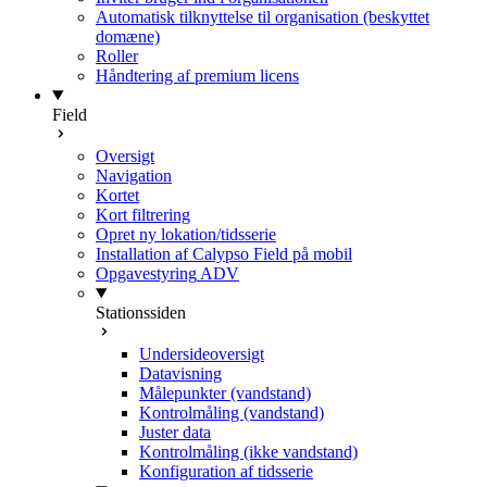
Automatisk tilknyttelse til organisation (beskyttet
domæne)
Roller
Håndtering af premium licens
Field
Oversigt
Navigation
Kortet
Kort filtrering
Opret ny lokation/tidsserie
Installation af Calypso Field på mobil
Opgavestyring
ADV
Stationssiden
Undersideoversigt
Datavisning
Målepunkter (vandstand)
Kontrolmåling (vandstand)
Juster data
Kontrolmåling (ikke vandstand)
Konfiguration af tidsserie