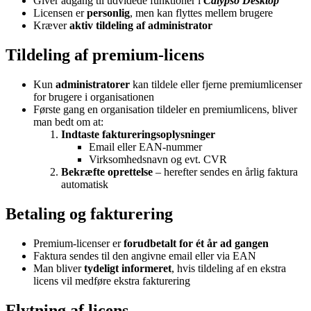
Giver adgang til udvidede funktioner i
Calypso Desktop
Licensen er
personlig
, men kan flyttes mellem brugere
Kræver
aktiv tildeling af administrator
Tildeling af premium-licens
Kun
administratorer
kan tildele eller fjerne premiumlicenser
for brugere i organisationen
Første gang en organisation tildeler en premiumlicens, bliver
man bedt om at:
Indtaste faktureringsoplysninger
Email eller EAN-nummer
Virksomhedsnavn og evt. CVR
Bekræfte oprettelse
– herefter sendes en årlig faktura
automatisk
Betaling og fakturering
Premium-licenser er
forudbetalt for ét år ad gangen
Faktura sendes til den angivne email eller via EAN
Man bliver
tydeligt informeret
, hvis tildeling af en ekstra
licens vil medføre ekstra fakturering
Flytning af licens