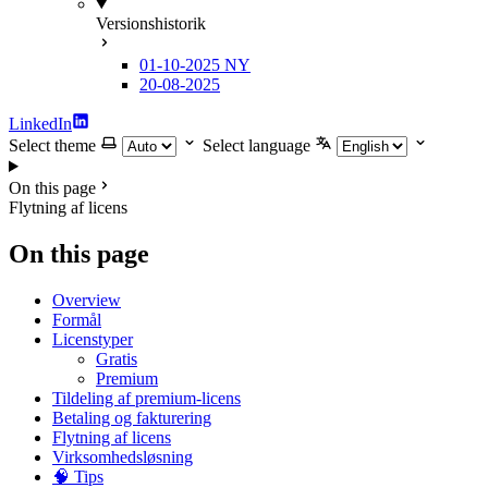
Versionshistorik
01-10-2025
NY
20-08-2025
LinkedIn
Select theme
Select language
On this page
Flytning af licens
On this page
Overview
Formål
Licenstyper
Gratis
Premium
Tildeling af premium-licens
Betaling og fakturering
Flytning af licens
Virksomhedsløsning
🧠 Tips