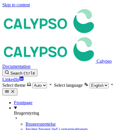
Skip to content
Calypso
Documentation
Search
Ctrl
K
LinkedIn
Select theme
Select language
Frontpage
Brugerstyring
Brugeroprettelse
Inviter bruger ind i organisationen