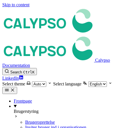
Skip to content
Calypso
Documentation
Search
Ctrl
K
LinkedIn
Select theme
Select language
Frontpage
Brugerstyring
Brugeroprettelse
Inviter bruger ind i organisationen