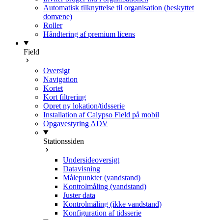
Automatisk tilknyttelse til organisation (beskyttet
domæne)
Roller
Håndtering af premium licens
Field
Oversigt
Navigation
Kortet
Kort filtrering
Opret ny lokation/tidsserie
Installation af Calypso Field på mobil
Opgavestyring
ADV
Stationssiden
Undersideoversigt
Datavisning
Målepunkter (vandstand)
Kontrolmåling (vandstand)
Juster data
Kontrolmåling (ikke vandstand)
Konfiguration af tidsserie