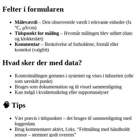
Felter i formularen
Måleværdi
– Den observerede værdi i relevante enheder (fx
°C, µS/cm)
Tidspunkt for måling
– Hvornår målingen blev udført (dato
og klokkeslæt)
Kommentar
– Beskrivelse af forholdene, formål eller
kontekst (valgfrit)
Hvad sker der med data?
Kontrolmålingen gemmes i systemet og vises i tidsserien (ofte
som særskilt punkt)
Bruges som dokumentation og til visuel sammenligning
Kan indgå i kvalitetssikring eller supportanalyser
🧠 Tips
Vær præcis i tidspunktet – det bruges til sammenligning med
loggerdata
Brug kommentarer aktivt, f.eks. “Feltmåling med håndholdt
sensor – stemmer godt overens”