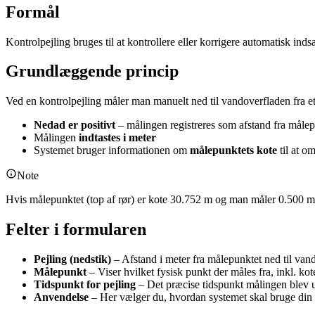
Formål
Kontrolpejling bruges til at kontrollere eller korrigere automatisk indsa
Grundlæggende princip
Ved en kontrolpejling måler man manuelt ned til vandoverfladen fra et
Nedad er positivt
– målingen registreres som afstand fra målep
Målingen
indtastes i meter
Systemet bruger informationen om
målepunktets kote
til at o
Note
Hvis målepunktet (top af rør) er kote 30.752 m og man måler 0.500 
Felter i formularen
Pejling (nedstik)
– Afstand i meter fra målepunktet ned til van
Målepunkt
– Viser hvilket fysisk punkt der måles fra, inkl. kot
Tidspunkt for pejling
– Det præcise tidspunkt målingen blev 
Anvendelse
– Her vælger du, hvordan systemet skal bruge din