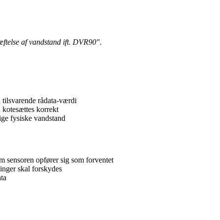
ftelse af vandstand ift. DVR90"
.
tilsvarende rådata-værdi
n kotesættes korrekt
ige fysiske vandstand
 om sensoren opfører sig som forventet
inger skal forskydes
ata