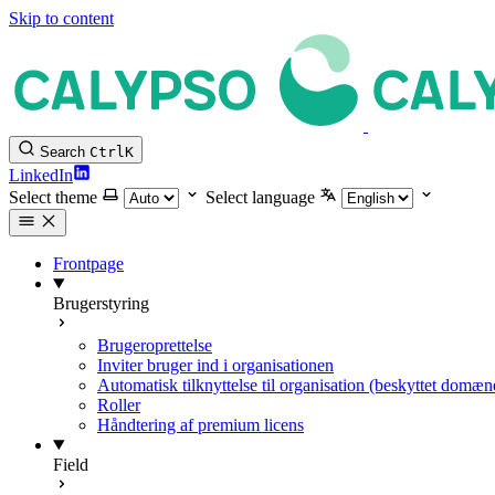
Skip to content
Search
Ctrl
K
LinkedIn
Select theme
Select language
Frontpage
Brugerstyring
Brugeroprettelse
Inviter bruger ind i organisationen
Automatisk tilknyttelse til organisation (beskyttet domæn
Roller
Håndtering af premium licens
Field