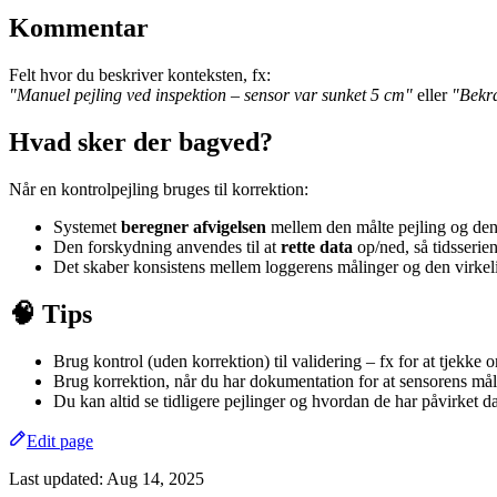
Kommentar
Felt hvor du beskriver konteksten, fx:
"Manuel pejling ved inspektion – sensor var sunket 5 cm"
eller
"Bekræ
Hvad sker der bagved?
Når en kontrolpejling bruges til korrektion:
Systemet
beregner afvigelsen
mellem den målte pejling og den 
Den forskydning anvendes til at
rette data
op/ned, så tidsserie
Det skaber konsistens mellem loggerens målinger og den virkel
🧠 Tips
Brug kontrol (uden korrektion) til validering – fx for at tjekke
Brug korrektion, når du har dokumentation for at sensorens mål
Du kan altid se tidligere pejlinger og hvordan de har påvirket d
Edit page
Last updated:
Aug 14, 2025