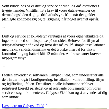
Som kunde hos os er drift og service af dine IoT-målestationer i
trygge hænder. Vi stiller høje krav til vores dataleverancer og
dermed også den daglige drift af udstyr - både når det gælder
planlagte kontrolbesøg og fejlsøgning, når noget uventet opstår.
Drift og service af IoT-udstyr varetages af vores egne teknikere og
ingeniører med stor ekspertise på området. Behovet for tilsyn af
udstyr afhænger af hvad og hvor der måles. På simple installationer
med f.eks. vandstandsmåling er det typiske interval for tilsyn,
kontrolmåling og batteriskift 12 måneder. Andre sensorer kræver
hyppigere tilsyn.
I felten anvender vi softwaren Calypso Field, som understøtter alle
de trin der indgår i konfigurering, installation, kontrolmåling, tilsyn
og fejlfinding i felten. Det sikrer, at alle informationer bliver
registreret korrekt på stedet og at relevante oplysninger om vores
servicebesøg dokumenteres. Calypso Field kan også anvendes af dig
som kunde.
Læs mere on Calypso Field