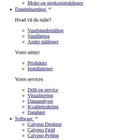
Moler og stenkonstruktioner
Dataindsamling
Hvad vil du måle?
Vandstandsmåling
Vandføring
Andre målinger
Vores udstyr
Produkter
Installationer
Vores services
Drift og service
Visualisering
Dataanalyser
Kvalitetssikring
Datahøst
Software
Calypso Desktop
Calypso Field
Calypso Pejling