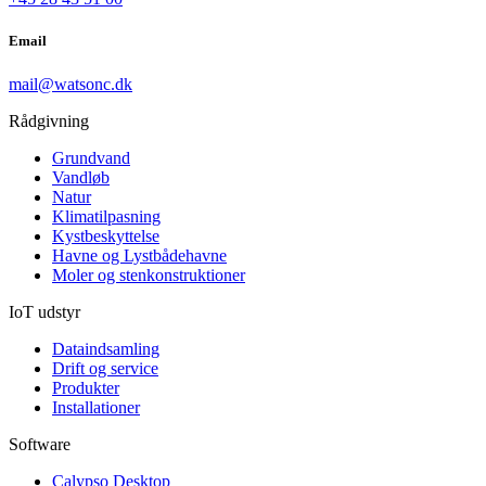
Email
mail@watsonc.dk
Rådgivning
Grundvand
Vandløb
Natur
Klimatilpasning
Kystbeskyttelse
Havne og Lystbådehavne
Moler og stenkonstruktioner
IoT udstyr
Dataindsamling
Drift og service
Produkter
Installationer
Software
Calypso Desktop