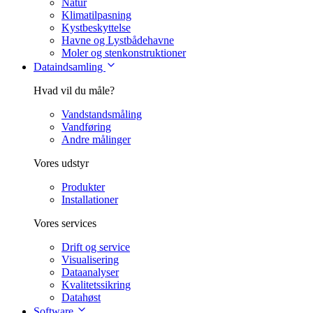
Natur
Klimatilpasning
Kystbeskyttelse
Havne og Lystbådehavne
Moler og stenkonstruktioner
Dataindsamling
Hvad vil du måle?
Vandstandsmåling
Vandføring
Andre målinger
Vores udstyr
Produkter
Installationer
Vores services
Drift og service
Visualisering
Dataanalyser
Kvalitetssikring
Datahøst
Software