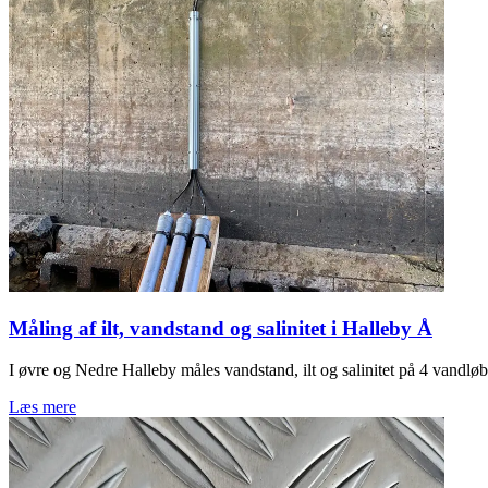
Måling af ilt, vandstand og salinitet i Halleby Å
I øvre og Nedre Halleby måles vandstand, ilt og salinitet på 4 vandløb
Læs mere