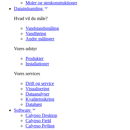
Moler og stenkonstruktioner
Dataindsamling
Hvad vil du måle?
Vandstandsmåling
Vandføring
Andre målinger
Vores udstyr
Produkter
Installationer
Vores services
Drift og service
Visualisering
Dataanalyser
Kvalitetssikring
Datahøst
Software
Calypso Desktop
Calypso Field
Calypso Pejling