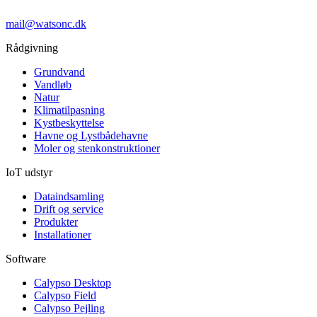
mail@watsonc.dk
Rådgivning
Grundvand
Vandløb
Natur
Klimatilpasning
Kystbeskyttelse
Havne og Lystbådehavne
Moler og stenkonstruktioner
IoT udstyr
Dataindsamling
Drift og service
Produkter
Installationer
Software
Calypso Desktop
Calypso Field
Calypso Pejling