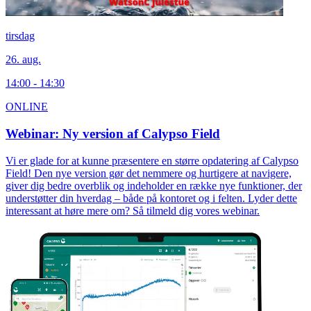
tirsdag
26. aug.
14:00 - 14:30
ONLINE
Webinar: Ny version af Calypso Field
Vi er glade for at kunne præsentere en større opdatering af Calypso
Field! Den nye version gør det nemmere og hurtigere at navigere,
giver dig bedre overblik og indeholder en række nye funktioner, der
understøtter din hverdag – både på kontoret og i felten. Lyder dette
interessant at høre mere om? Så tilmeld dig vores webinar.