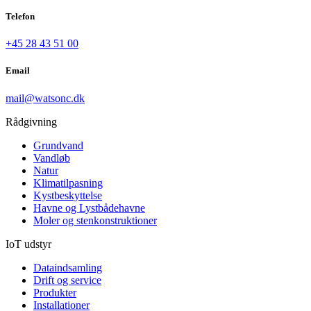
Telefon
+45 28 43 51 00
Email
mail@watsonc.dk
Rådgivning
Grundvand
Vandløb
Natur
Klimatilpasning
Kystbeskyttelse
Havne og Lystbådehavne
Moler og stenkonstruktioner
IoT udstyr
Dataindsamling
Drift og service
Produkter
Installationer