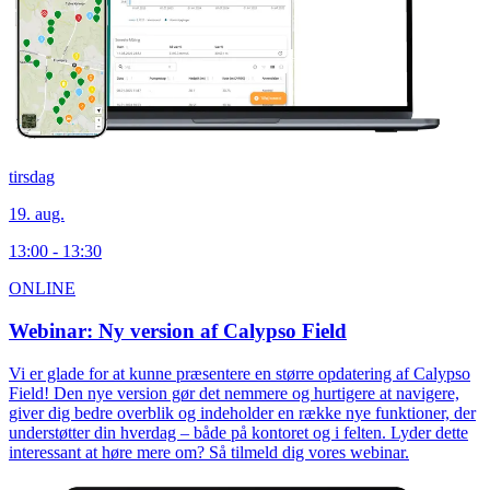
tirsdag
19. aug.
13:00 - 13:30
ONLINE
Webinar: Ny version af Calypso Field
Vi er glade for at kunne præsentere en større opdatering af Calypso
Field! Den nye version gør det nemmere og hurtigere at navigere,
giver dig bedre overblik og indeholder en række nye funktioner, der
understøtter din hverdag – både på kontoret og i felten. Lyder dette
interessant at høre mere om? Så tilmeld dig vores webinar.