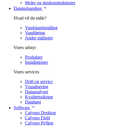
Moler og stenkonstruktioner
Dataindsamling
Hvad vil du måle?
Vandstandsmåling
Vandføring
Andre målinger
Vores udstyr
Produkter
Installationer
Vores services
Drift og service
Visualisering
Dataanalyser
Kvalitetssikring
Datahøst
Software
Calypso Desktop
Calypso Field
Calypso Pejling