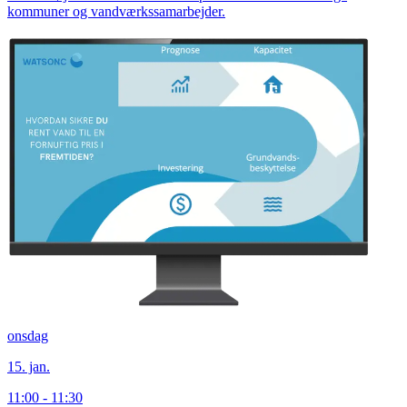
kommuner og vandværkssamarbejder.
onsdag
15. jan.
11:00 - 11:30