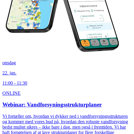
onsdag
22. jan.
11:00 - 11:30
ONLINE
Webinar: Vandforsyningsstrukturplaner
Vi fortæller om, hvordan vi dykker ned i vandforsyningsstrukturen
og kommer med vores bud på, hvordan den robuste vandforsyning
bedst muligt sikres – ikke bare i dag, men også i fremtiden. Vi har
haft fornøjelsen af at lave strukturplaner for flere forskellige