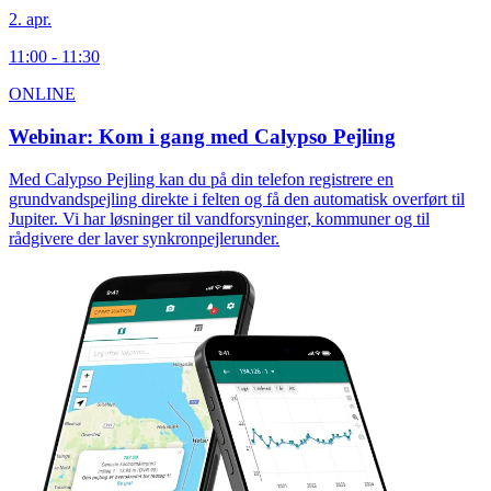
2. apr.
11:00 - 11:30
ONLINE
Webinar: Kom i gang med Calypso Pejling
Med Calypso Pejling kan du på din telefon registrere en
grundvandspejling direkte i felten og få den automatisk overført til
Jupiter. Vi har løsninger til vandforsyninger, kommuner og til
rådgivere der laver synkronpejlerunder.