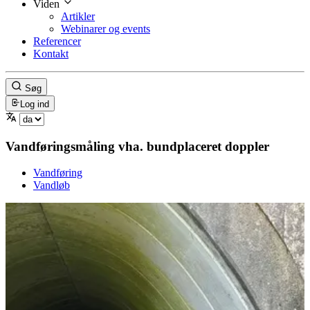
Viden
Artikler
Webinarer og events
Referencer
Kontakt
Søg
Log ind
Vandføringsmåling vha. bundplaceret doppler
Vandføring
Vandløb