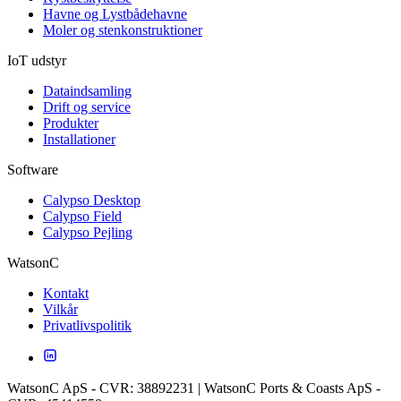
Havne og Lystbådehavne
Moler og stenkonstruktioner
IoT udstyr
Dataindsamling
Drift og service
Produkter
Installationer
Software
Calypso Desktop
Calypso Field
Calypso Pejling
WatsonC
Kontakt
Vilkår
Privatlivspolitik
WatsonC ApS - CVR: 38892231 | WatsonC Ports & Coasts ApS -