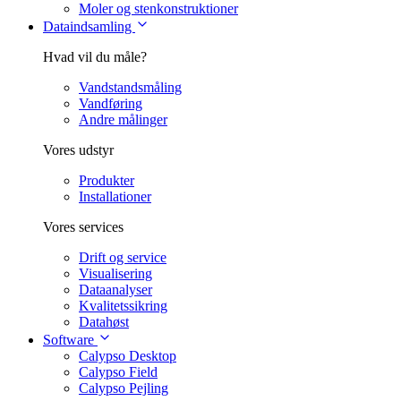
Moler og stenkonstruktioner
Dataindsamling
Hvad vil du måle?
Vandstandsmåling
Vandføring
Andre målinger
Vores udstyr
Produkter
Installationer
Vores services
Drift og service
Visualisering
Dataanalyser
Kvalitetssikring
Datahøst
Software
Calypso Desktop
Calypso Field
Calypso Pejling