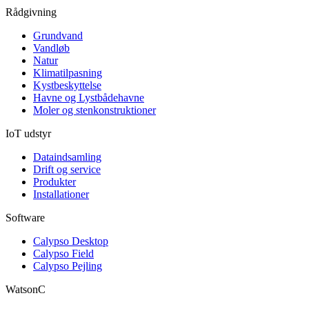
Rådgivning
Grundvand
Vandløb
Natur
Klimatilpasning
Kystbeskyttelse
Havne og Lystbådehavne
Moler og stenkonstruktioner
IoT udstyr
Dataindsamling
Drift og service
Produkter
Installationer
Software
Calypso Desktop
Calypso Field
Calypso Pejling
WatsonC