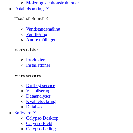
Moler og stenkonstruktioner
Dataindsamling
Hvad vil du måle?
Vandstandsmåling
Vandføring
Andre målinger
Vores udstyr
Produkter
Installationer
Vores services
Drift og service
Visualisering
Dataanalyser
Kvalitetssikring
Datahøst
Software
Calypso Desktop
Calypso Field
Calypso Pejling