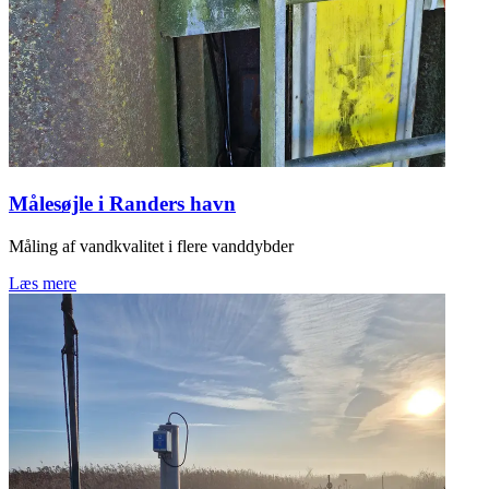
Målesøjle i Randers havn
Måling af vandkvalitet i flere vanddybder
Læs mere