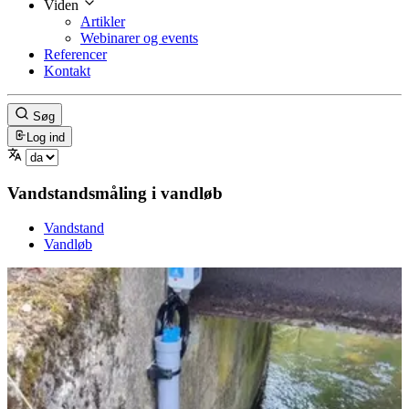
Viden
Artikler
Webinarer og events
Referencer
Kontakt
Søg
Log ind
Vandstandsmåling i vandløb
Vandstand
Vandløb