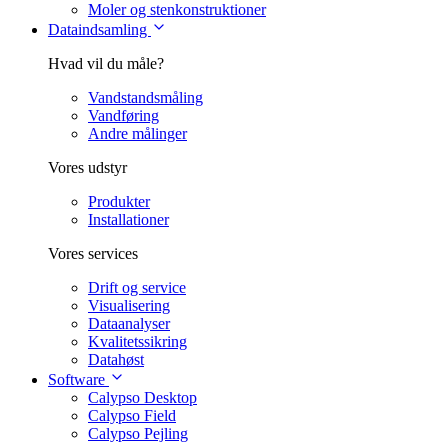
Moler og stenkonstruktioner
Dataindsamling
Hvad vil du måle?
Vandstandsmåling
Vandføring
Andre målinger
Vores udstyr
Produkter
Installationer
Vores services
Drift og service
Visualisering
Dataanalyser
Kvalitetssikring
Datahøst
Software
Calypso Desktop
Calypso Field
Calypso Pejling