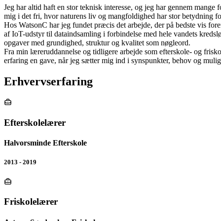
Jeg har altid haft en stor teknisk interesse, og jeg har gennem mange f
mig i det fri, hvor naturens liv og mangfoldighed har stor betydning f
Hos WatsonC har jeg fundet præcis det arbejde, der på bedste vis fore
af IoT-udstyr til dataindsamling i forbindelse med hele vandets kredsl
opgaver med grundighed, struktur og kvalitet som nøgleord.
Fra min læreruddannelse og tidligere arbejde som efterskole- og frisk
erfaring en gave, når jeg sætter mig ind i synspunkter, behov og muli
Erhvervserfaring
Efterskolelærer
Halvorsminde Efterskole
2013 - 2019
Friskolelærer