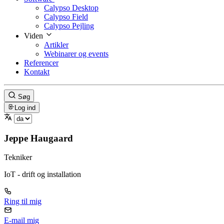
Calypso Desktop
Calypso Field
Calypso Pejling
Viden
Artikler
Webinarer og events
Referencer
Kontakt
Søg
Log ind
Jeppe Haugaard
Tekniker
IoT - drift og installation
Ring til mig
E-mail mig