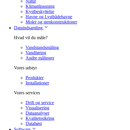
Natur
Klimatilpasning
Kystbeskyttelse
Havne og Lystbådehavne
Moler og stenkonstruktioner
Dataindsamling
Hvad vil du måle?
Vandstandsmåling
Vandføring
Andre målinger
Vores udstyr
Produkter
Installationer
Vores services
Drift og service
Visualisering
Dataanalyser
Kvalitetssikring
Datahøst
Software