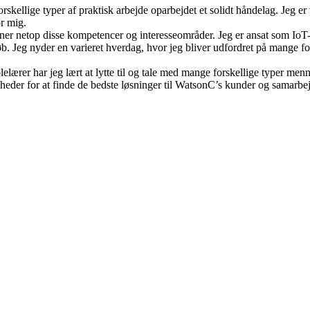
orskellige typer af praktisk arbejde oparbejdet et solidt håndelag. Jeg e
or mig.
ner netop disse kompetencer og interesseområder. Jeg er ansat som IoT-t
øb. Jeg nyder en varieret hverdag, hvor jeg bliver udfordret på mange for
olelærer har jeg lært at lytte til og tale med mange forskellige typer 
gheder for at finde de bedste løsninger til WatsonC’s kunder og samarbe