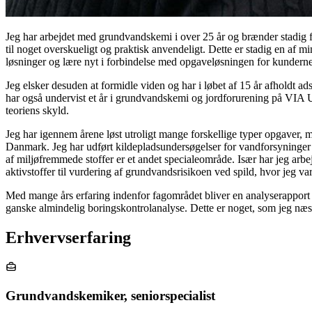
Jeg har arbejdet med grundvandskemi i over 25 år og brænder stadig 
til noget overskueligt og praktisk anvendeligt. Dette er stadig en af m
løsninger og lære nyt i forbindelse med opgaveløsningen for kunderne
Jeg elsker desuden at formidle viden og har i løbet af 15 år afholdt 
har også undervist et år i grundvandskemi og jordforurening på VIA Uni
teoriens skyld.
Jeg har igennem årene løst utroligt mange forskellige typer opgaver, 
Danmark. Jeg har udført kildepladsundersøgelser for vandforsyninger 
af miljøfremmede stoffer er et andet specialeområde. Især har jeg ar
aktivstoffer til vurdering af grundvandsrisikoen ved spild, hvor jeg 
Med mange års erfaring indenfor fagområdet bliver en analyserapport
ganske almindelig boringskontrolanalyse. Dette er noget, som jeg næst
Erhvervserfaring
Grundvandskemiker, seniorspecialist