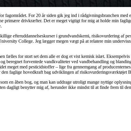
for fagområdet. For 20 år siden gik jeg ind i rådgivningsbranchen med 
ine primære drivkræfter. Det er meget vigtigt for mig at holde min faglig
.
adskillige efteruddannelseskurser i grundvandskemi, risikovurdering af p
versity College. Jeg lægger megen vægt på at relatere min undervisning t
men fælles for stort set dem alle er dog et vist kemisk islæt. Eksempelv
og beregnet forventede vandkvaliteter ved vandbehandling og blanding 
bejdet meget med pesticidstoffer – lige fra gennemgang af producentern
var den faglige hovedkraft bag udviklingen af risikovurderingsværktøjet
 som en åben bog, og man kan uddrage utroligt mange nyttige oplysning
en dagligt benytter mig af, herunder ikke mindst til at finde frem til d