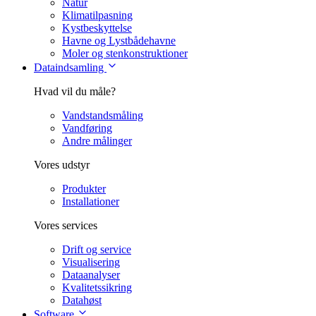
Natur
Klimatilpasning
Kystbeskyttelse
Havne og Lystbådehavne
Moler og stenkonstruktioner
Dataindsamling
Hvad vil du måle?
Vandstandsmåling
Vandføring
Andre målinger
Vores udstyr
Produkter
Installationer
Vores services
Drift og service
Visualisering
Dataanalyser
Kvalitetssikring
Datahøst
Software