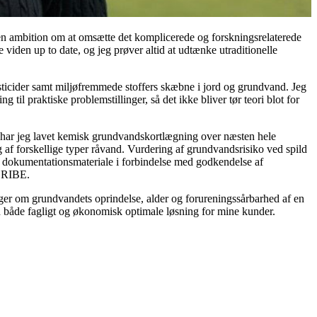
en ambition om at omsætte det komplicerede og forskningsrelaterede
e viden up to date, og jeg prøver altid at udtænke utraditionelle
esticider samt miljøfremmede stoffers skæbne i jord og grundvand. Jeg
il praktiske problemstillinger, så det ikke bliver tør teori blot for
is har jeg lavet kemisk grundvandskortlægning over næsten hele
af forskellige typer råvand. Vurdering af grundvandsrisiko ved spild
es dokumentationsmateriale i forbindelse med godkendelse af
 BRIBE.
er om grundvandets oprindelse, alder og forureningssårbarhed af en
en både fagligt og økonomisk optimale løsning for mine kunder.