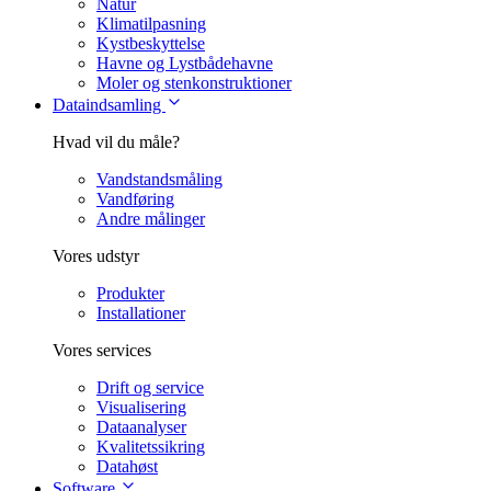
Natur
Klimatilpasning
Kystbeskyttelse
Havne og Lystbådehavne
Moler og stenkonstruktioner
Dataindsamling
Hvad vil du måle?
Vandstandsmåling
Vandføring
Andre målinger
Vores udstyr
Produkter
Installationer
Vores services
Drift og service
Visualisering
Dataanalyser
Kvalitetssikring
Datahøst
Software