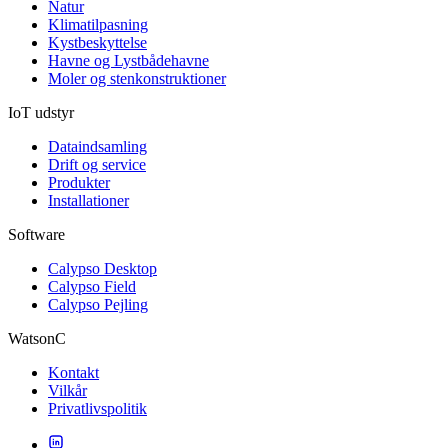
Natur
Klimatilpasning
Kystbeskyttelse
Havne og Lystbådehavne
Moler og stenkonstruktioner
IoT udstyr
Dataindsamling
Drift og service
Produkter
Installationer
Software
Calypso Desktop
Calypso Field
Calypso Pejling
WatsonC
Kontakt
Vilkår
Privatlivspolitik