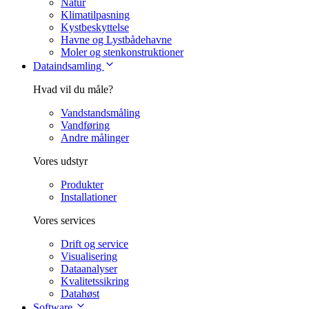
Natur
Klimatilpasning
Kystbeskyttelse
Havne og Lystbådehavne
Moler og stenkonstruktioner
Dataindsamling
Hvad vil du måle?
Vandstandsmåling
Vandføring
Andre målinger
Vores udstyr
Produkter
Installationer
Vores services
Drift og service
Visualisering
Dataanalyser
Kvalitetssikring
Datahøst
Software