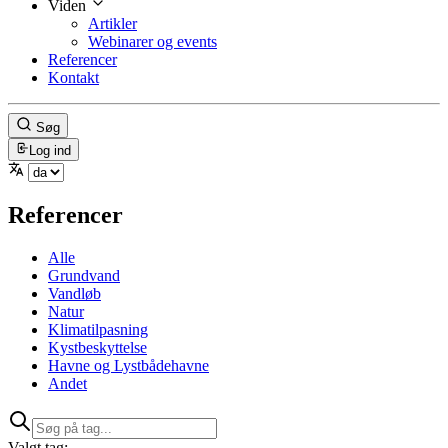
Viden
Artikler
Webinarer og events
Referencer
Kontakt
Søg
Log ind
Referencer
Alle
Grundvand
Vandløb
Natur
Klimatilpasning
Kystbeskyttelse
Havne og Lystbådehavne
Andet
Valgt tag: