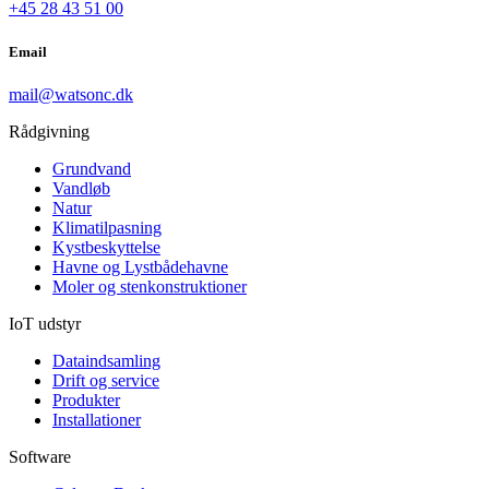
+45 28 43 51 00
Email
mail@watsonc.dk
Rådgivning
Grundvand
Vandløb
Natur
Klimatilpasning
Kystbeskyttelse
Havne og Lystbådehavne
Moler og stenkonstruktioner
IoT udstyr
Dataindsamling
Drift og service
Produkter
Installationer
Software