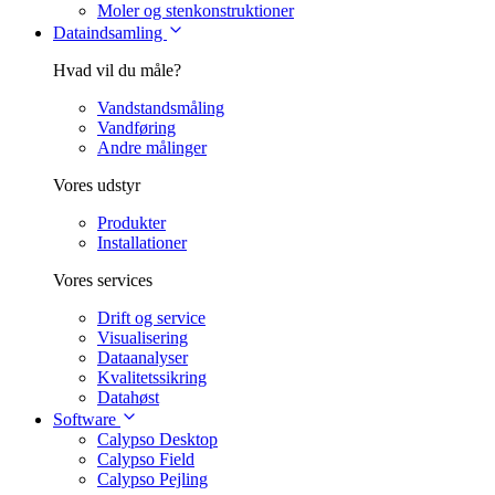
Moler og stenkonstruktioner
Dataindsamling
Hvad vil du måle?
Vandstandsmåling
Vandføring
Andre målinger
Vores udstyr
Produkter
Installationer
Vores services
Drift og service
Visualisering
Dataanalyser
Kvalitetssikring
Datahøst
Software
Calypso Desktop
Calypso Field
Calypso Pejling