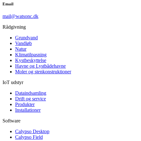
Email
mail@watsonc.dk
Rådgivning
Grundvand
Vandløb
Natur
Klimatilpasning
Kystbeskyttelse
Havne og Lystbådehavne
Moler og stenkonstruktioner
IoT udstyr
Dataindsamling
Drift og service
Produkter
Installationer
Software
Calypso Desktop
Calypso Field