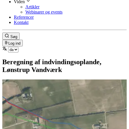
Viden
Artikler
Webinarer og events
Referencer
Kontakt
Søg
Log ind
Beregning af indvindingsoplande,
Lønstrup Vandværk