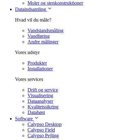
Moler og stenkonstruktioner
Dataindsamling
Hvad vil du måle?
Vandstandsmåling
Vandføring
Andre målinger
Vores udstyr
Produkter
Installationer
Vores services
Drift og service
Visualisering
Dataanalyser
Kvalitetssikring
Datahøst
Software
Calypso Desktop
Calypso Field
Calypso Pejling