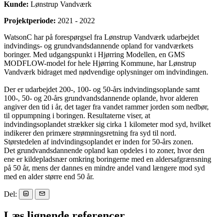
Kunde:
Lønstrup Vandværk
Projektperiode:
2021 - 2022
WatsonC har på forespørgsel fra Lønstrup Vandværk udarbejdet
indvindings- og grundvandsdannende opland for vandværkets
boringer. Med udgangspunkt i Hjørring Modellen, en GMS
MODFLOW-model for hele Hjørring Kommune, har Lønstrup
Vandværk bidraget med nødvendige oplysninger om indvindingen.
Der er udarbejdet 200-, 100- og 50-års indvindingsoplande samt
100-, 50- og 20-års grundvandsdannende oplande, hvor alderen
angiver den tid i år, det tager fra vandet rammer jorden som nedbør,
til oppumpning i boringen. Resultaterne viser, at
indvindingsoplandet strækker sig cirka 1 kilometer mod syd, hvilket
indikerer den primære strømningsretning fra syd til nord.
Størstedelen af indvindingsoplandet er inden for 50-års zonen.
Det grundvandsdannende opland kan opdeles i to zoner, hvor den
ene er kildepladsnær omkring boringerne med en aldersafgrænsning
på 50 år, mens der dannes en mindre andel vand længere mod syd
med en alder større end 50 år.
Del:
Læs lignende referencer