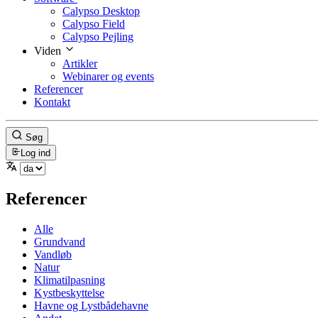
Calypso Desktop
Calypso Field
Calypso Pejling
Viden
Artikler
Webinarer og events
Referencer
Kontakt
Søg
Log ind
Referencer
Alle
Grundvand
Vandløb
Natur
Klimatilpasning
Kystbeskyttelse
Havne og Lystbådehavne