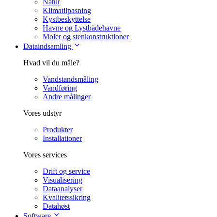
Natur
Klimatilpasning
Kystbeskyttelse
Havne og Lystbådehavne
Moler og stenkonstruktioner
Dataindsamling
Hvad vil du måle?
Vandstandsmåling
Vandføring
Andre målinger
Vores udstyr
Produkter
Installationer
Vores services
Drift og service
Visualisering
Dataanalyser
Kvalitetssikring
Datahøst
Software