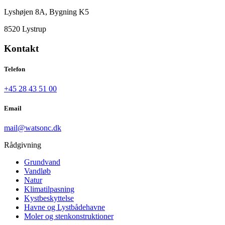
Lyshøjen 8A, Bygning K5
8520 Lystrup
Kontakt
Telefon
+45 28 43 51 00
Email
mail@watsonc.dk
Rådgivning
Grundvand
Vandløb
Natur
Klimatilpasning
Kystbeskyttelse
Havne og Lystbådehavne
Moler og stenkonstruktioner