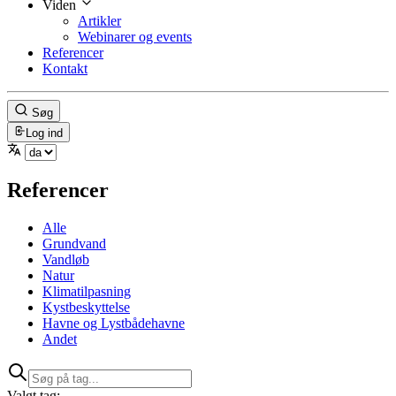
Viden
Artikler
Webinarer og events
Referencer
Kontakt
Søg
Log ind
Referencer
Alle
Grundvand
Vandløb
Natur
Klimatilpasning
Kystbeskyttelse
Havne og Lystbådehavne
Andet
Valgt tag: