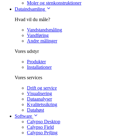
Moler og stenkonstruktioner
Dataindsamling
Hvad vil du måle?
Vandstandsmåling
Vandføring
Andre målinger
Vores udstyr
Produkter
Installationer
Vores services
Drift og service
Visualisering
Dataanalyser
Kvalitetssikring
Datahøst
Software
Calypso Desktop
Calypso Field
Calypso Pejling