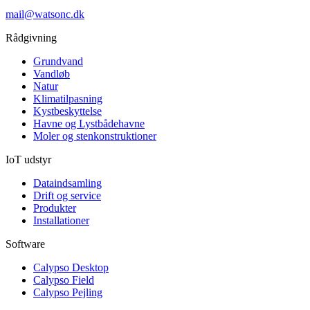
mail@watsonc.dk
Rådgivning
Grundvand
Vandløb
Natur
Klimatilpasning
Kystbeskyttelse
Havne og Lystbådehavne
Moler og stenkonstruktioner
IoT udstyr
Dataindsamling
Drift og service
Produkter
Installationer
Software
Calypso Desktop
Calypso Field
Calypso Pejling