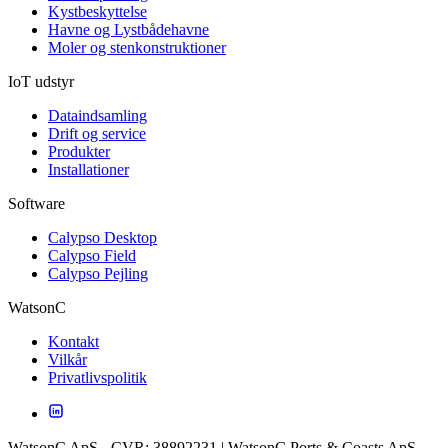
Kystbeskyttelse
Havne og Lystbådehavne
Moler og stenkonstruktioner
IoT udstyr
Dataindsamling
Drift og service
Produkter
Installationer
Software
Calypso Desktop
Calypso Field
Calypso Pejling
WatsonC
Kontakt
Vilkår
Privatlivspolitik
WatsonC ApS - CVR: 38892231 | WatsonC Ports & Coasts ApS -