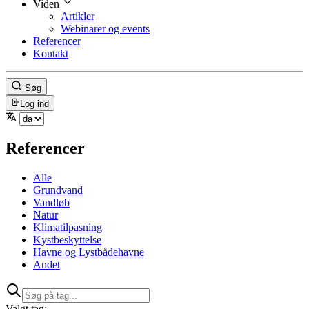
Viden
Artikler
Webinarer og events
Referencer
Kontakt
Søg
Log ind
Referencer
Alle
Grundvand
Vandløb
Natur
Klimatilpasning
Kystbeskyttelse
Havne og Lystbådehavne
Andet
Valgt tag: