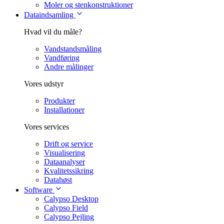
Moler og stenkonstruktioner
Dataindsamling
Hvad vil du måle?
Vandstandsmåling
Vandføring
Andre målinger
Vores udstyr
Produkter
Installationer
Vores services
Drift og service
Visualisering
Dataanalyser
Kvalitetssikring
Datahøst
Software
Calypso Desktop
Calypso Field
Calypso Pejling