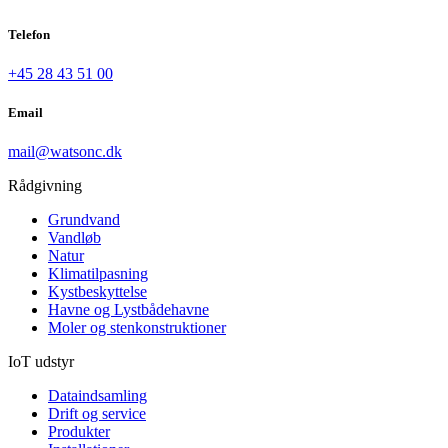
Telefon
+45 28 43 51 00
Email
mail@watsonc.dk
Rådgivning
Grundvand
Vandløb
Natur
Klimatilpasning
Kystbeskyttelse
Havne og Lystbådehavne
Moler og stenkonstruktioner
IoT udstyr
Dataindsamling
Drift og service
Produkter