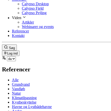
Calypso Desktop
Calypso Field
Calypso Pejling
Viden
Artikler
Webinarer og events
Referencer
Kontakt
Søg
Log ind
Referencer
Alle
Grundvand
Vandløb
Natur
Klimatilpasning
Kystbeskyttelse
Havne og Lystbådehavne