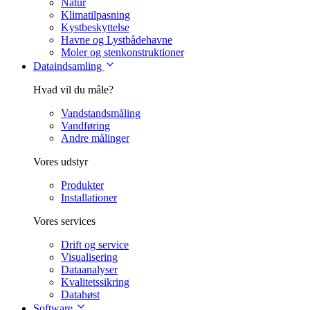
Natur
Klimatilpasning
Kystbeskyttelse
Havne og Lystbådehavne
Moler og stenkonstruktioner
Dataindsamling
Hvad vil du måle?
Vandstandsmåling
Vandføring
Andre målinger
Vores udstyr
Produkter
Installationer
Vores services
Drift og service
Visualisering
Dataanalyser
Kvalitetssikring
Datahøst
Software