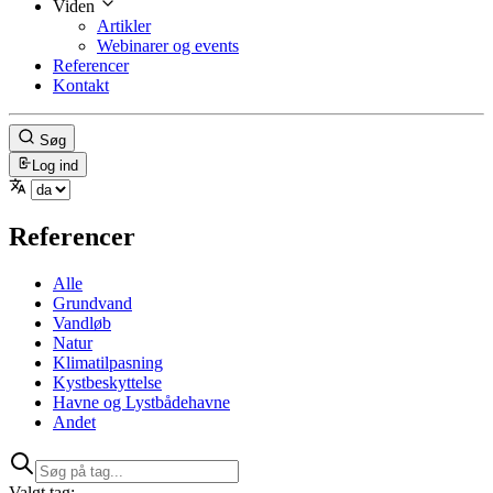
Viden
Artikler
Webinarer og events
Referencer
Kontakt
Søg
Log ind
Referencer
Alle
Grundvand
Vandløb
Natur
Klimatilpasning
Kystbeskyttelse
Havne og Lystbådehavne
Andet
Valgt tag: