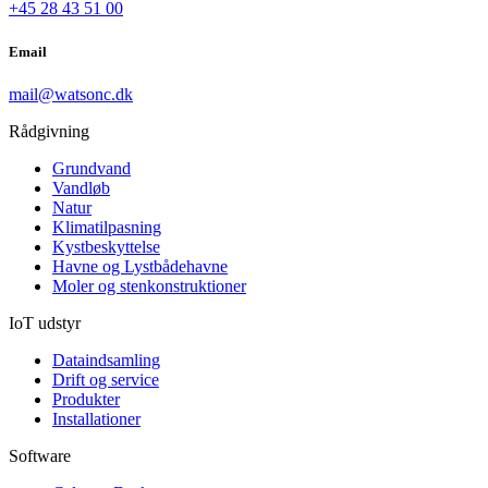
+45 28 43 51 00
Email
mail@watsonc.dk
Rådgivning
Grundvand
Vandløb
Natur
Klimatilpasning
Kystbeskyttelse
Havne og Lystbådehavne
Moler og stenkonstruktioner
IoT udstyr
Dataindsamling
Drift og service
Produkter
Installationer
Software