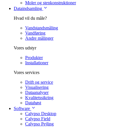
Moler og stenkonstruktioner
Dataindsamling
Hvad vil du måle?
Vandstandsmåling
Vandføring
Andre målinger
Vores udstyr
Produkter
Installationer
Vores services
Drift og service
Visualisering
Dataanalyser
Kvalitetssikring
Datahøst
Software
Calypso Desktop
Calypso Field
Calypso Pejling