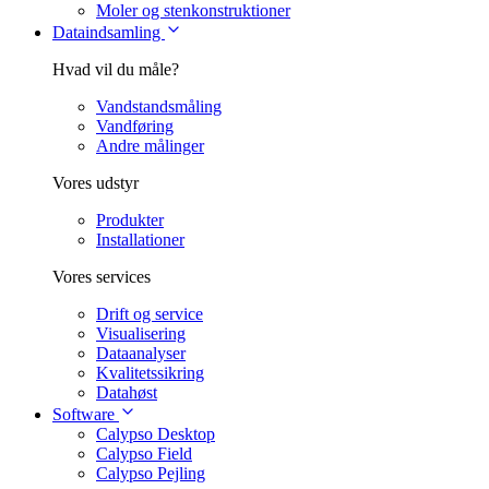
Moler og stenkonstruktioner
Dataindsamling
Hvad vil du måle?
Vandstandsmåling
Vandføring
Andre målinger
Vores udstyr
Produkter
Installationer
Vores services
Drift og service
Visualisering
Dataanalyser
Kvalitetssikring
Datahøst
Software
Calypso Desktop
Calypso Field
Calypso Pejling