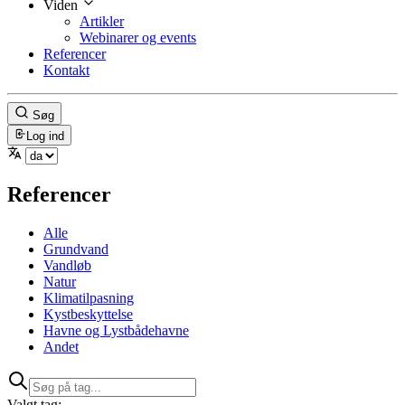
Viden
Artikler
Webinarer og events
Referencer
Kontakt
Søg
Log ind
Referencer
Alle
Grundvand
Vandløb
Natur
Klimatilpasning
Kystbeskyttelse
Havne og Lystbådehavne
Andet
Valgt tag: