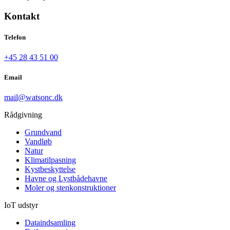
Kontakt
Telefon
+45 28 43 51 00
Email
mail@watsonc.dk
Rådgivning
Grundvand
Vandløb
Natur
Klimatilpasning
Kystbeskyttelse
Havne og Lystbådehavne
Moler og stenkonstruktioner
IoT udstyr
Dataindsamling