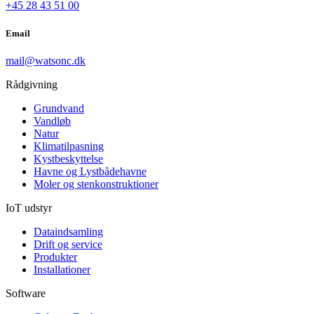
+45 28 43 51 00
Email
mail@watsonc.dk
Rådgivning
Grundvand
Vandløb
Natur
Klimatilpasning
Kystbeskyttelse
Havne og Lystbådehavne
Moler og stenkonstruktioner
IoT udstyr
Dataindsamling
Drift og service
Produkter
Installationer
Software