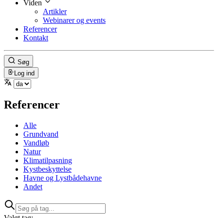
Viden
Artikler
Webinarer og events
Referencer
Kontakt
Søg
Log ind
Referencer
Alle
Grundvand
Vandløb
Natur
Klimatilpasning
Kystbeskyttelse
Havne og Lystbådehavne
Andet
Valgt tag: