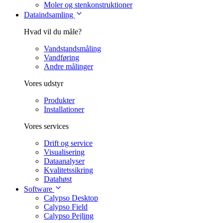
Moler og stenkonstruktioner
Dataindsamling
Hvad vil du måle?
Vandstandsmåling
Vandføring
Andre målinger
Vores udstyr
Produkter
Installationer
Vores services
Drift og service
Visualisering
Dataanalyser
Kvalitetssikring
Datahøst
Software
Calypso Desktop
Calypso Field
Calypso Pejling