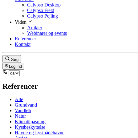
Calypso Desktop
Calypso Field
Calypso Pejling
Viden
Artikler
Webinarer og events
Referencer
Kontakt
Søg
Log ind
Referencer
Alle
Grundvand
Vandløb
Natur
Klimatilpasning
Kystbeskyttelse
Havne og Lystbådehavne