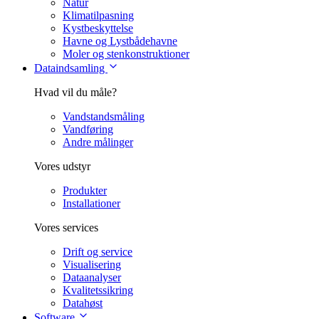
Natur
Klimatilpasning
Kystbeskyttelse
Havne og Lystbådehavne
Moler og stenkonstruktioner
Dataindsamling
Hvad vil du måle?
Vandstandsmåling
Vandføring
Andre målinger
Vores udstyr
Produkter
Installationer
Vores services
Drift og service
Visualisering
Dataanalyser
Kvalitetssikring
Datahøst
Software