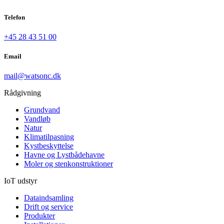
Telefon
+45 28 43 51 00
Email
mail@watsonc.dk
Rådgivning
Grundvand
Vandløb
Natur
Klimatilpasning
Kystbeskyttelse
Havne og Lystbådehavne
Moler og stenkonstruktioner
IoT udstyr
Dataindsamling
Drift og service
Produkter