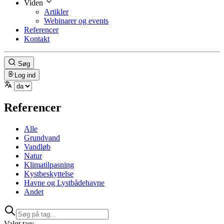
Viden
Artikler
Webinarer og events
Referencer
Kontakt
Søg
Log ind
Referencer
Alle
Grundvand
Vandløb
Natur
Klimatilpasning
Kystbeskyttelse
Havne og Lystbådehavne
Andet
Valgt tag: