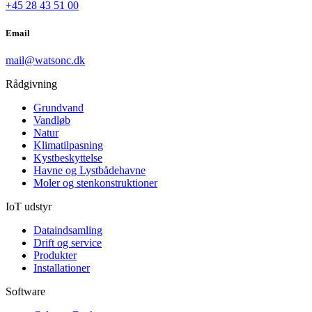
+45 28 43 51 00
Email
mail@watsonc.dk
Rådgivning
Grundvand
Vandløb
Natur
Klimatilpasning
Kystbeskyttelse
Havne og Lystbådehavne
Moler og stenkonstruktioner
IoT udstyr
Dataindsamling
Drift og service
Produkter
Installationer
Software