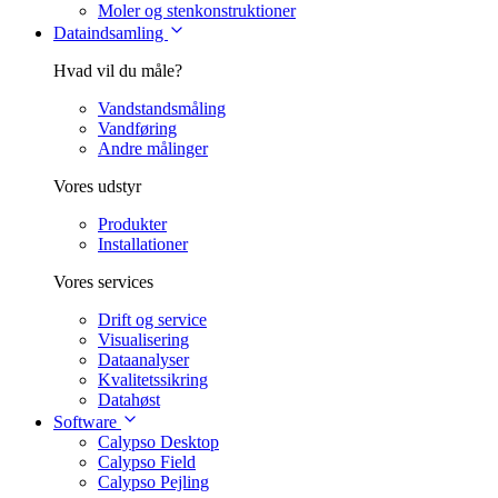
Moler og stenkonstruktioner
Dataindsamling
Hvad vil du måle?
Vandstandsmåling
Vandføring
Andre målinger
Vores udstyr
Produkter
Installationer
Vores services
Drift og service
Visualisering
Dataanalyser
Kvalitetssikring
Datahøst
Software
Calypso Desktop
Calypso Field
Calypso Pejling