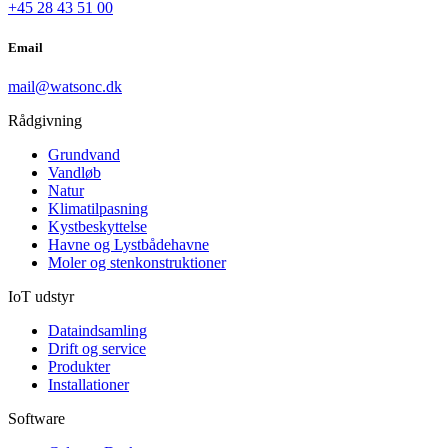
+45 28 43 51 00
Email
mail@watsonc.dk
Rådgivning
Grundvand
Vandløb
Natur
Klimatilpasning
Kystbeskyttelse
Havne og Lystbådehavne
Moler og stenkonstruktioner
IoT udstyr
Dataindsamling
Drift og service
Produkter
Installationer
Software