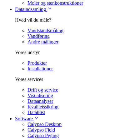
Moler og stenkonstruktioner
Dataindsamling
Hvad vil du måle?
Vandstandsmåling
Vandføring
Andre målinger
Vores udstyr
Produkter
Installationer
Vores services
Drift og service
Visualisering
Dataanalyser
Kvalitetssikring
Datahøst
Software
Calypso Desktop
Calypso Field
Calypso Pejling