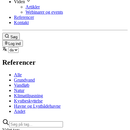
Viden
Artikler
Webinarer og events
Referencer
Kontakt
Søg
Log ind
Referencer
Alle
Grundvand
Vandløb
Natur
Klimatilpasning
Kystbeskyttelse
Havne og Lystbådehavne
Andet
Valgt tag: