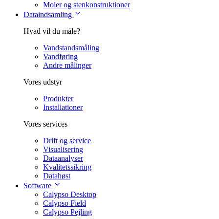
Moler og stenkonstruktioner
Dataindsamling
Hvad vil du måle?
Vandstandsmåling
Vandføring
Andre målinger
Vores udstyr
Produkter
Installationer
Vores services
Drift og service
Visualisering
Dataanalyser
Kvalitetssikring
Datahøst
Software
Calypso Desktop
Calypso Field
Calypso Pejling