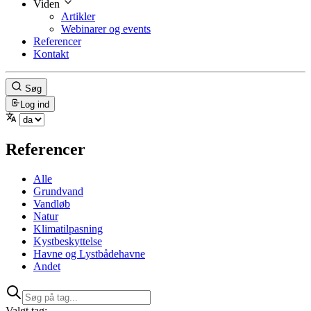
Viden
Artikler
Webinarer og events
Referencer
Kontakt
Søg
Log ind
Referencer
Alle
Grundvand
Vandløb
Natur
Klimatilpasning
Kystbeskyttelse
Havne og Lystbådehavne
Andet
Valgt tag: