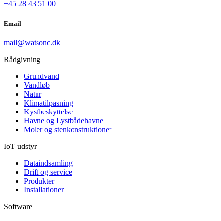
+45 28 43 51 00
Email
mail@watsonc.dk
Rådgivning
Grundvand
Vandløb
Natur
Klimatilpasning
Kystbeskyttelse
Havne og Lystbådehavne
Moler og stenkonstruktioner
IoT udstyr
Dataindsamling
Drift og service
Produkter
Installationer
Software