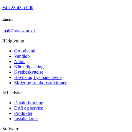
+45 28 43 51 00
Email
mail@watsonc.dk
Rådgivning
Grundvand
Vandløb
Natur
Klimatilpasning
Kystbeskyttelse
Havne og Lystbådehavne
Moler og stenkonstruktioner
IoT udstyr
Dataindsamling
Drift og service
Produkter
Installationer
Software