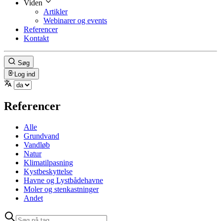
Viden
Artikler
Webinarer og events
Referencer
Kontakt
Søg
Log ind
Referencer
Alle
Grundvand
Vandløb
Natur
Klimatilpasning
Kystbeskyttelse
Havne og Lystbådehavne
Moler og stenkastninger
Andet