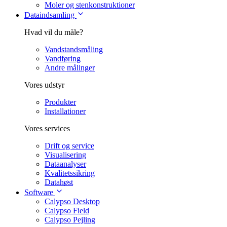
Moler og stenkonstruktioner
Dataindsamling
Hvad vil du måle?
Vandstandsmåling
Vandføring
Andre målinger
Vores udstyr
Produkter
Installationer
Vores services
Drift og service
Visualisering
Dataanalyser
Kvalitetssikring
Datahøst
Software
Calypso Desktop
Calypso Field
Calypso Pejling