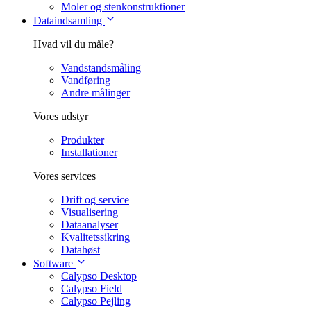
Moler og stenkonstruktioner
Dataindsamling
Hvad vil du måle?
Vandstandsmåling
Vandføring
Andre målinger
Vores udstyr
Produkter
Installationer
Vores services
Drift og service
Visualisering
Dataanalyser
Kvalitetssikring
Datahøst
Software
Calypso Desktop
Calypso Field
Calypso Pejling