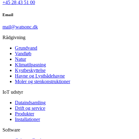
+45 28 43 51 00
Email
mail@watsonc.dk
Rådgivning
Grundvand
Vandløb
Natur
Klimatilpasning
Kystbeskyttelse
Havne og Lystbådehavne
Moler og stenkonstruktioner
IoT udstyr
Dataindsamling
Drift og service
Produkter
Installationer
Software