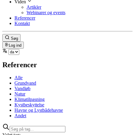
Viden
Artikler
Webinarer og events
Referencer
Kontakt
Søg
Log ind
Referencer
Alle
Grundvand
Vandløb
Natur
Klimatilpasning
Kystbeskyttelse
Havne og Lystbådehavne
Andet
Valgt tag: