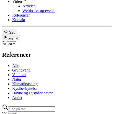
Viden
Artikler
Webinarer og events
Referencer
Kontakt
Søg
Log ind
Referencer
Alle
Grundvand
Vandløb
Natur
Klimatilpasning
Kystbeskyttelse
Havne og Lystbådehavne
Andet
Valgt tag: