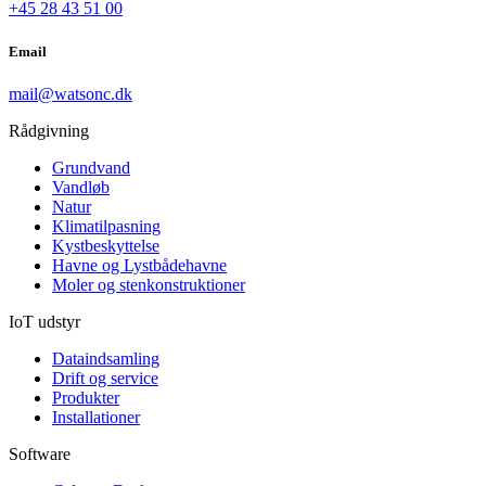
+45 28 43 51 00
Email
mail@watsonc.dk
Rådgivning
Grundvand
Vandløb
Natur
Klimatilpasning
Kystbeskyttelse
Havne og Lystbådehavne
Moler og stenkonstruktioner
IoT udstyr
Dataindsamling
Drift og service
Produkter
Installationer
Software