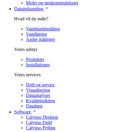
Moler og stenkonstruktioner
Dataindsamling
Hvad vil du måle?
Vandstandsmåling
Vandføring
Andre målinger
Vores udstyr
Produkter
Installationer
Vores services
Drift og service
Visualisering
Dataanalyser
Kvalitetssikring
Datahøst
Software
Calypso Desktop
Calypso Field
Calypso Pejling