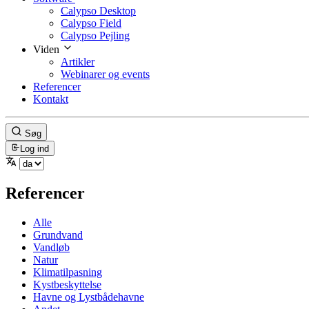
Calypso Desktop
Calypso Field
Calypso Pejling
Viden
Artikler
Webinarer og events
Referencer
Kontakt
Søg
Log ind
Referencer
Alle
Grundvand
Vandløb
Natur
Klimatilpasning
Kystbeskyttelse
Havne og Lystbådehavne