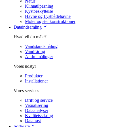
Natur
Klimatilpasning
Kystbeskyttelse
Havne og Lystbådehavne
Moler og stenkonstruktioner
Dataindsamling
Hvad vil du måle?
Vandstandsmåling
Vandføring
Andre målinger
Vores udstyr
Produkter
Installationer
Vores services
Drift og service
Visualisering
Dataanalyser
Kvalitetssikring
Datahøst
Software