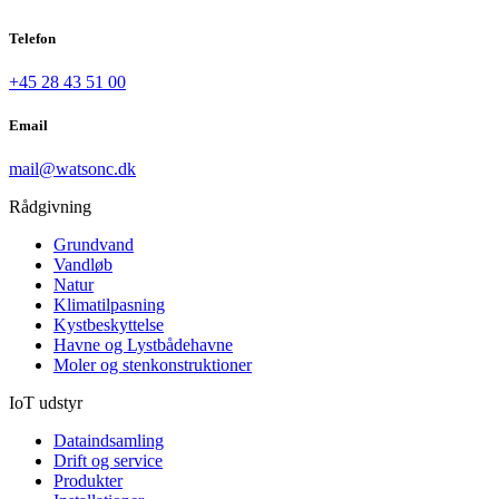
Telefon
+45 28 43 51 00
Email
mail@watsonc.dk
Rådgivning
Grundvand
Vandløb
Natur
Klimatilpasning
Kystbeskyttelse
Havne og Lystbådehavne
Moler og stenkonstruktioner
IoT udstyr
Dataindsamling
Drift og service
Produkter