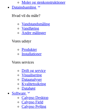
Moler og stenkonstruktioner
Dataindsamling
Hvad vil du måle?
Vandstandsmåling
Vandføring
Andre målinger
Vores udstyr
Produkter
Installationer
Vores services
Drift og service
Visualisering
Dataanalyser
Kvalitetssikring
Datahøst
Software
Calypso Desktop
Calypso Field
Calypso Pejling