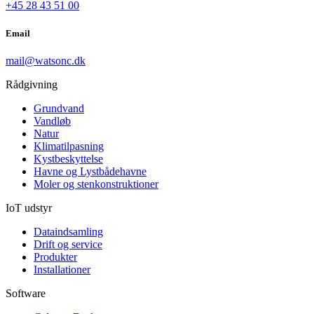
+45 28 43 51 00
Email
mail@watsonc.dk
Rådgivning
Grundvand
Vandløb
Natur
Klimatilpasning
Kystbeskyttelse
Havne og Lystbådehavne
Moler og stenkonstruktioner
IoT udstyr
Dataindsamling
Drift og service
Produkter
Installationer
Software