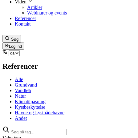
Viden
Artikler
Webinarer og events
Referencer
Kontakt
Søg
Log ind
Referencer
Alle
Grundvand
Vandløb
Natur
Klimatilpasning
Kystbeskyttelse
Havne og Lystbådehavne
Andet
Valgt tag: