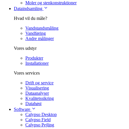
Moler og stenkonstruktioner
Dataindsamling
Hvad vil du måle?
Vandstandsmåling
Vandføring
Andre målinger
Vores udstyr
Produkter
Installationer
Vores services
Drift og service
Visualisering
Dataanalyser
Kvalitetssikring
Datahøst
Software
Calypso Desktop
Calypso Field
Calypso Pejling