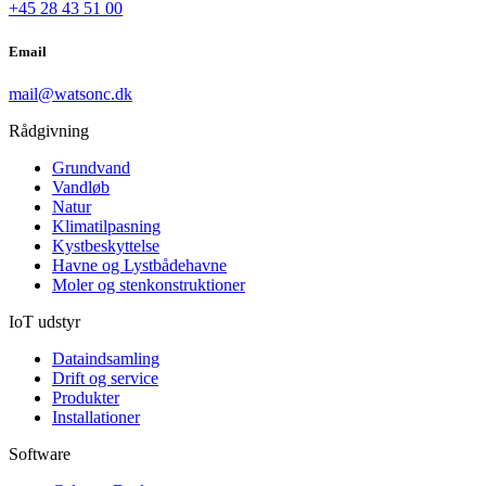
+45 28 43 51 00
Email
mail@watsonc.dk
Rådgivning
Grundvand
Vandløb
Natur
Klimatilpasning
Kystbeskyttelse
Havne og Lystbådehavne
Moler og stenkonstruktioner
IoT udstyr
Dataindsamling
Drift og service
Produkter
Installationer
Software