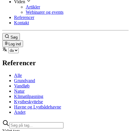
Viden
Artikler
Webinarer og events
Referencer
Kontakt
Søg
Log ind
Referencer
Alle
Grundvand
Vandløb
Natur
Klimatilpasning
Kystbeskyttelse
Havne og Lystbådehavne
Andet
Valgt tag: