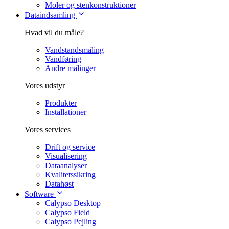
Moler og stenkonstruktioner
Dataindsamling
Hvad vil du måle?
Vandstandsmåling
Vandføring
Andre målinger
Vores udstyr
Produkter
Installationer
Vores services
Drift og service
Visualisering
Dataanalyser
Kvalitetssikring
Datahøst
Software
Calypso Desktop
Calypso Field
Calypso Pejling