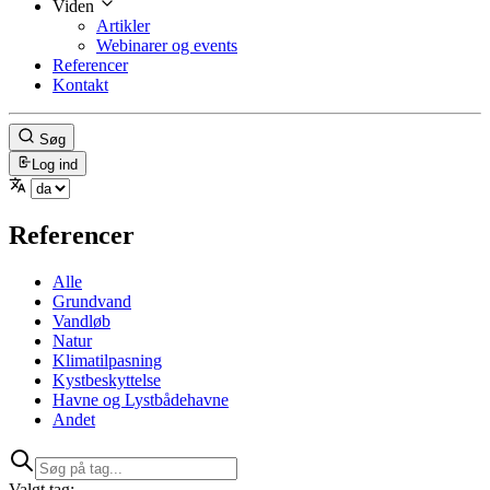
Viden
Artikler
Webinarer og events
Referencer
Kontakt
Søg
Log ind
Referencer
Alle
Grundvand
Vandløb
Natur
Klimatilpasning
Kystbeskyttelse
Havne og Lystbådehavne
Andet
Valgt tag: