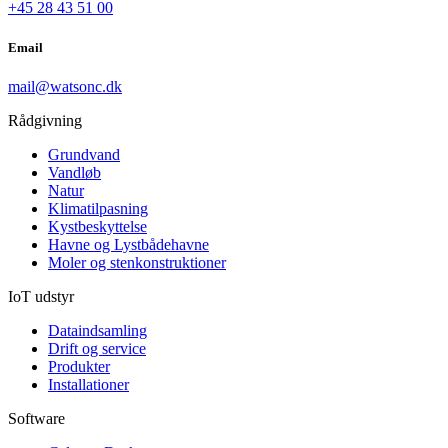
+45 28 43 51 00
Email
mail@watsonc.dk
Rådgivning
Grundvand
Vandløb
Natur
Klimatilpasning
Kystbeskyttelse
Havne og Lystbådehavne
Moler og stenkonstruktioner
IoT udstyr
Dataindsamling
Drift og service
Produkter
Installationer
Software