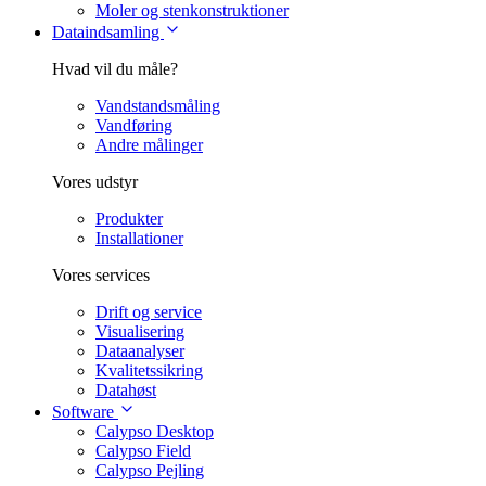
Moler og stenkonstruktioner
Dataindsamling
Hvad vil du måle?
Vandstandsmåling
Vandføring
Andre målinger
Vores udstyr
Produkter
Installationer
Vores services
Drift og service
Visualisering
Dataanalyser
Kvalitetssikring
Datahøst
Software
Calypso Desktop
Calypso Field
Calypso Pejling