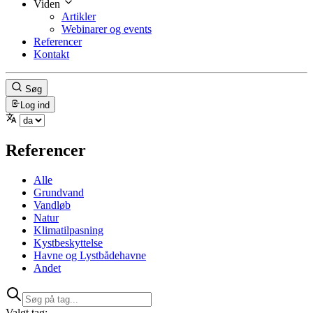
Viden
Artikler
Webinarer og events
Referencer
Kontakt
Søg
Log ind
Referencer
Alle
Grundvand
Vandløb
Natur
Klimatilpasning
Kystbeskyttelse
Havne og Lystbådehavne
Andet
Valgt tag: