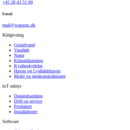
+45 28 43 51 00
Email
mail@watsonc.dk
Rådgivning
Grundvand
Vandløb
Natur
Klimatilpasning
Kystbeskyttelse
Havne og Lystbådehavne
Moler og stenkonstruktioner
IoT udstyr
Dataindsamling
Drift og service
Produkter
Installationer
Software