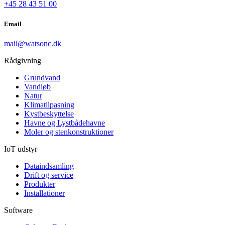
+45 28 43 51 00
Email
mail@watsonc.dk
Rådgivning
Grundvand
Vandløb
Natur
Klimatilpasning
Kystbeskyttelse
Havne og Lystbådehavne
Moler og stenkonstruktioner
IoT udstyr
Dataindsamling
Drift og service
Produkter
Installationer
Software