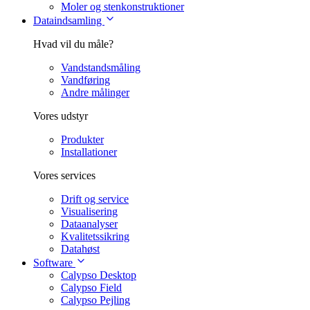
Moler og stenkonstruktioner
Dataindsamling
Hvad vil du måle?
Vandstandsmåling
Vandføring
Andre målinger
Vores udstyr
Produkter
Installationer
Vores services
Drift og service
Visualisering
Dataanalyser
Kvalitetssikring
Datahøst
Software
Calypso Desktop
Calypso Field
Calypso Pejling