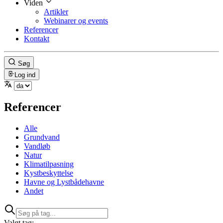
Viden
Artikler
Webinarer og events
Referencer
Kontakt
Søg
Log ind
Referencer
Alle
Grundvand
Vandløb
Natur
Klimatilpasning
Kystbeskyttelse
Havne og Lystbådehavne
Andet
Valgt tag: