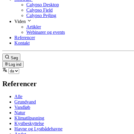
Calypso Desktop
Calypso Field
Calypso Pejling
Viden
Artikler
Webinarer og events
Referencer
Kontakt
Søg
Log ind
Referencer
Alle
Grundvand
Vandløb
Natur
Klimatilpasning
Kystbeskyttelse
Havne og Lystbådehavne