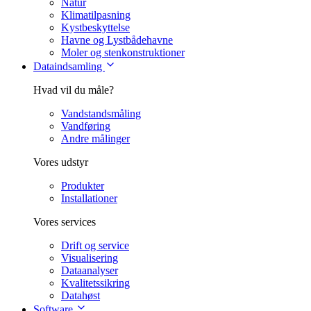
Natur
Klimatilpasning
Kystbeskyttelse
Havne og Lystbådehavne
Moler og stenkonstruktioner
Dataindsamling
Hvad vil du måle?
Vandstandsmåling
Vandføring
Andre målinger
Vores udstyr
Produkter
Installationer
Vores services
Drift og service
Visualisering
Dataanalyser
Kvalitetssikring
Datahøst
Software