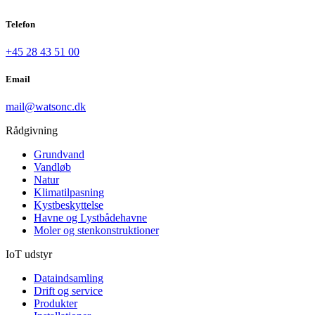
Telefon
+45 28 43 51 00
Email
mail@watsonc.dk
Rådgivning
Grundvand
Vandløb
Natur
Klimatilpasning
Kystbeskyttelse
Havne og Lystbådehavne
Moler og stenkonstruktioner
IoT udstyr
Dataindsamling
Drift og service
Produkter