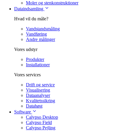
Moler og stenkonstruktioner
Dataindsamling
Hvad vil du måle?
Vandstandsmåling
Vandføring
Andre målinger
Vores udstyr
Produkter
Installationer
Vores services
Drift og service
Visualisering
Dataanalyser
Kvalitetssikring
Datahøst
Software
Calypso Desktop
Calypso Field
Calypso Pejling