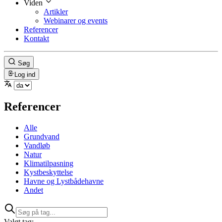
Viden
Artikler
Webinarer og events
Referencer
Kontakt
Søg
Log ind
Referencer
Alle
Grundvand
Vandløb
Natur
Klimatilpasning
Kystbeskyttelse
Havne og Lystbådehavne
Andet
Valgt tag: