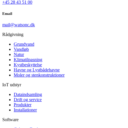
+45 28 43 51 00
Email
mail@watsonc.dk
Rådgivning
Grundvand
Vandløb
Natur
Klimatilpasning
Kystbeskyttelse
Havne og Lystbådehavne
Moler og stenkonstruktioner
IoT udstyr
Dataindsamling
Drift og service
Produkter
Installationer
Software