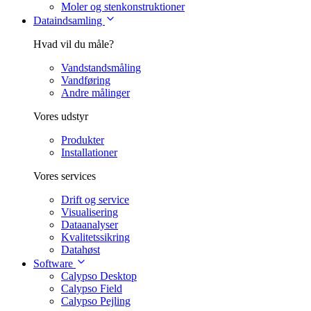
Moler og stenkonstruktioner
Dataindsamling
Hvad vil du måle?
Vandstandsmåling
Vandføring
Andre målinger
Vores udstyr
Produkter
Installationer
Vores services
Drift og service
Visualisering
Dataanalyser
Kvalitetssikring
Datahøst
Software
Calypso Desktop
Calypso Field
Calypso Pejling