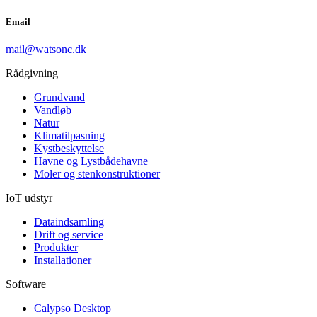
Email
mail@watsonc.dk
Rådgivning
Grundvand
Vandløb
Natur
Klimatilpasning
Kystbeskyttelse
Havne og Lystbådehavne
Moler og stenkonstruktioner
IoT udstyr
Dataindsamling
Drift og service
Produkter
Installationer
Software
Calypso Desktop