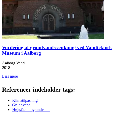
Vurdering af grundvandssænkning ved Vandteknisk
Museum i Aalborg
Aalborg Vand
2018
Læs mere
Referencer indeholder tags:
Klimatilpasning
Grundvand
Højtstående grundvand