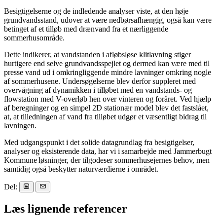
Besigtigelserne og de indledende analyser viste, at den høje
grundvandsstand, udover at være nedbørsafhængig, også kan være
betinget af et tilløb med drænvand fra et nærliggende
sommerhusområde.
Dette indikerer, at vandstanden i afløbsløse klitlavning stiger
hurtigere end selve grundvandsspejlet og dermed kan være med til
presse vand ud i omkringliggende mindre lavninger omkring nogle
af sommerhusene. Undersøgelserne blev derfor suppleret med
overvågning af dynamikken i tilløbet med en vandstands- og
flowstation med V-overløb hen over vinteren og foråret. Ved hjælp
af beregninger og en simpel 2D stationær model blev det fastslået,
at, at tilledningen af vand fra tilløbet udgør et væsentligt bidrag til
lavningen.
Med udgangspunkt i det solide datagrundlag fra besigtigelser,
analyser og eksisterende data, har vi i samarbejde med Jammerbugt
Kommune løsninger, der tilgodeser sommerhusejernes behov, men
samtidig også beskytter naturværdierne i området.
Del:
Læs lignende referencer