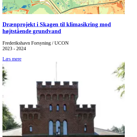
Drænprojekt i Skagen til klimasikring mod
højtstående grundvand
Frederikshavn Forsyning / UCON
2023 - 2024
Læs mere