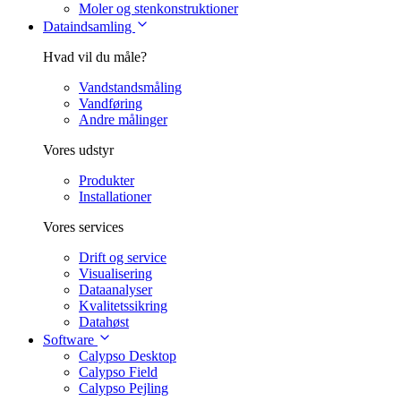
Moler og stenkonstruktioner
Dataindsamling
Hvad vil du måle?
Vandstandsmåling
Vandføring
Andre målinger
Vores udstyr
Produkter
Installationer
Vores services
Drift og service
Visualisering
Dataanalyser
Kvalitetssikring
Datahøst
Software
Calypso Desktop
Calypso Field
Calypso Pejling