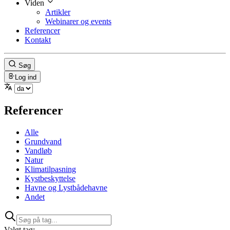
Viden
Artikler
Webinarer og events
Referencer
Kontakt
Søg
Log ind
Referencer
Alle
Grundvand
Vandløb
Natur
Klimatilpasning
Kystbeskyttelse
Havne og Lystbådehavne
Andet
Valgt tag: