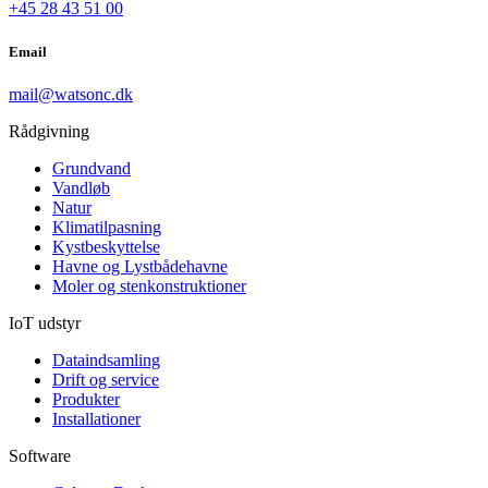
+45 28 43 51 00
Email
mail@watsonc.dk
Rådgivning
Grundvand
Vandløb
Natur
Klimatilpasning
Kystbeskyttelse
Havne og Lystbådehavne
Moler og stenkonstruktioner
IoT udstyr
Dataindsamling
Drift og service
Produkter
Installationer
Software