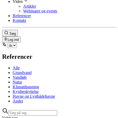
Viden
Artikler
Webinarer og events
Referencer
Kontakt
Søg
Log ind
Referencer
Alle
Grundvand
Vandløb
Natur
Klimatilpasning
Kystbeskyttelse
Havne og Lystbådehavne
Andet
Valgt tag: