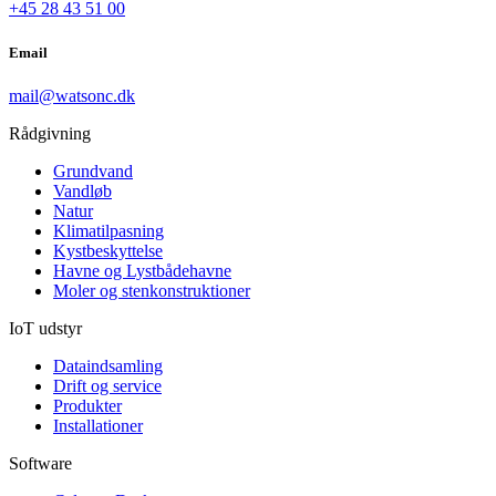
+45 28 43 51 00
Email
mail@watsonc.dk
Rådgivning
Grundvand
Vandløb
Natur
Klimatilpasning
Kystbeskyttelse
Havne og Lystbådehavne
Moler og stenkonstruktioner
IoT udstyr
Dataindsamling
Drift og service
Produkter
Installationer
Software