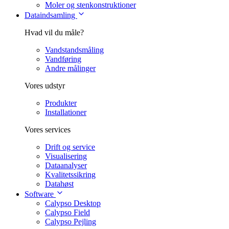
Moler og stenkonstruktioner
Dataindsamling
Hvad vil du måle?
Vandstandsmåling
Vandføring
Andre målinger
Vores udstyr
Produkter
Installationer
Vores services
Drift og service
Visualisering
Dataanalyser
Kvalitetssikring
Datahøst
Software
Calypso Desktop
Calypso Field
Calypso Pejling