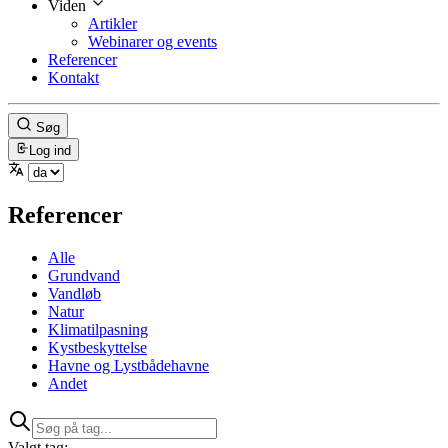
Viden
Artikler
Webinarer og events
Referencer
Kontakt
Søg
Log ind
Referencer
Alle
Grundvand
Vandløb
Natur
Klimatilpasning
Kystbeskyttelse
Havne og Lystbådehavne
Andet
Valgt tag: