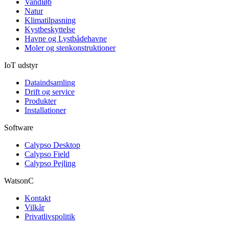
Vandløb
Natur
Klimatilpasning
Kystbeskyttelse
Havne og Lystbådehavne
Moler og stenkonstruktioner
IoT udstyr
Dataindsamling
Drift og service
Produkter
Installationer
Software
Calypso Desktop
Calypso Field
Calypso Pejling
WatsonC
Kontakt
Vilkår
Privatlivspolitik