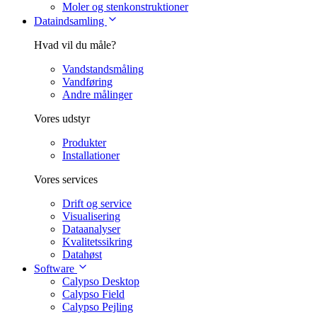
Moler og stenkonstruktioner
Dataindsamling
Hvad vil du måle?
Vandstandsmåling
Vandføring
Andre målinger
Vores udstyr
Produkter
Installationer
Vores services
Drift og service
Visualisering
Dataanalyser
Kvalitetssikring
Datahøst
Software
Calypso Desktop
Calypso Field
Calypso Pejling