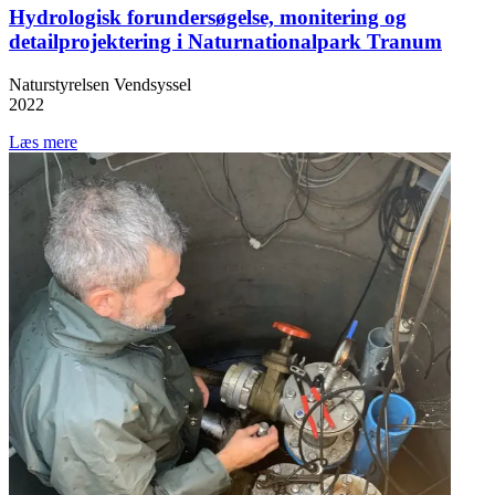
Hydrologisk forundersøgelse, monitering og
detailprojektering i Naturnationalpark Tranum
Naturstyrelsen Vendsyssel
2022
Læs mere