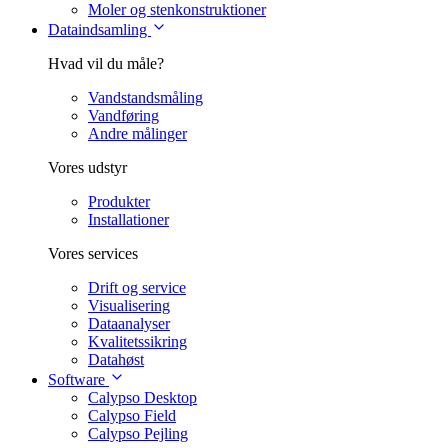
Moler og stenkonstruktioner
Dataindsamling
Hvad vil du måle?
Vandstandsmåling
Vandføring
Andre målinger
Vores udstyr
Produkter
Installationer
Vores services
Drift og service
Visualisering
Dataanalyser
Kvalitetssikring
Datahøst
Software
Calypso Desktop
Calypso Field
Calypso Pejling