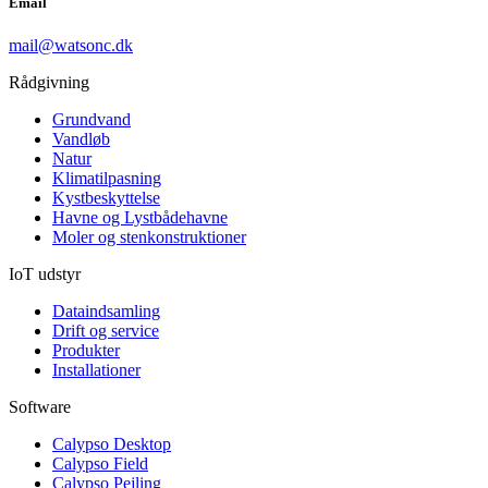
Email
mail@watsonc.dk
Rådgivning
Grundvand
Vandløb
Natur
Klimatilpasning
Kystbeskyttelse
Havne og Lystbådehavne
Moler og stenkonstruktioner
IoT udstyr
Dataindsamling
Drift og service
Produkter
Installationer
Software
Calypso Desktop
Calypso Field
Calypso Pejling