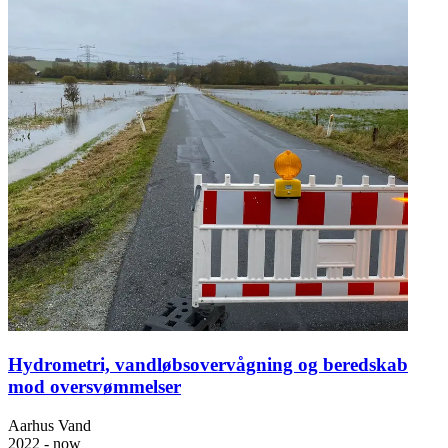
Hydrometri, vandløbsovervågning og beredskab
mod oversvømmelser
Aarhus Vand
2022 - now