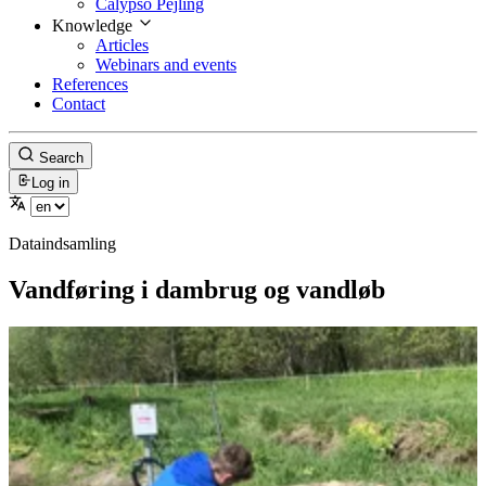
Calypso Pejling
Knowledge
Articles
Webinars and events
References
Contact
Search
Log in
Dataindsamling
Vandføring i dambrug og vandløb