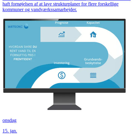
haft fornøjelsen af at lave strukturplaner for flere forskellige
kommuner og vandværkssamarbejder.
onsdag
15. jan.