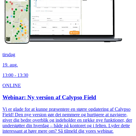
tirsdag
19. aug.
13:00 - 13:30
ONLINE
Webinar: Ny version af Calypso Field
Vi er glade for at kunne præsentere en større opdatering af Calypso
Field! Den nye version gør det nemmere og hurtigere at navigere,
giver dig bedre overblik og indeholder en række nye funktioner, der
understøtter din hverdag – både på kontoret og i felten. Lyder dette
interessant at høre mere om? Så tilmeld dig vores webinar.