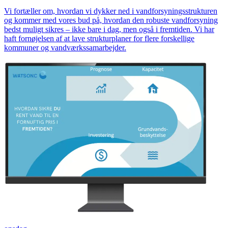
Vi fortæller om, hvordan vi dykker ned i vandforsyningsstrukturen
og kommer med vores bud på, hvordan den robuste vandforsyning
bedst muligt sikres – ikke bare i dag, men også i fremtiden. Vi har
haft fornøjelsen af at lave strukturplaner for flere forskellige
kommuner og vandværkssamarbejder.