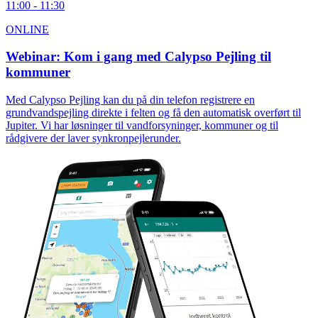
11:00 - 11:30
ONLINE
Webinar: Kom i gang med Calypso Pejling til
kommuner
Med Calypso Pejling kan du på din telefon registrere en
grundvandspejling direkte i felten og få den automatisk overført til
Jupiter. Vi har løsninger til vandforsyninger, kommuner og til
rådgivere der laver synkronpejlerunder.