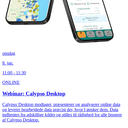
onsdag
8. jan.
11:00 - 11:30
ONLINE
Webinar: Calypso Desktop
Calypso Desktop modtager, præsenterer og analyserer online data
og leverer bearbejdede data præcist der, hvor I ønsker dem. Data
indhentes fra adskillige kilder og stilles til rådighed for alle brugere
af Calypso Desktop.