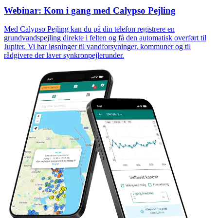
Webinar: Kom i gang med Calypso Pejling
Med Calypso Pejling kan du på din telefon registrere en
grundvandspejling direkte i felten og få den automatisk overført til
Jupiter. Vi har løsninger til vandforsyninger, kommuner og til
rådgivere der laver synkronpejlerunder.