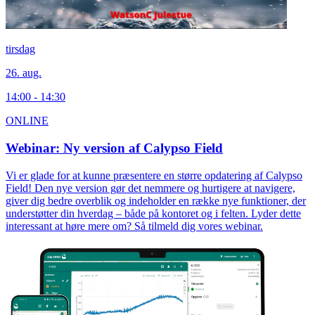
tirsdag
26. aug.
14:00 - 14:30
ONLINE
Webinar: Ny version af Calypso Field
Vi er glade for at kunne præsentere en større opdatering af Calypso
Field! Den nye version gør det nemmere og hurtigere at navigere,
giver dig bedre overblik og indeholder en række nye funktioner, der
understøtter din hverdag – både på kontoret og i felten. Lyder dette
interessant at høre mere om? Så tilmeld dig vores webinar.