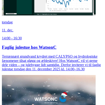
torsdag
11. dec.
14:00 - 16:30
Faglig julestue hos WatsonC
Terrænnært grundvand krydret med CALYPSO og hydrologiske
fænomener tilsat gløgg og æbleskiver! Hos WatsonC vil vi gerne
dele viden – og julehygge lidt samtidig. Derfor inviterer vi til faglig
julestue torsdag den 11. december 2025 kl. 14.00–16.30