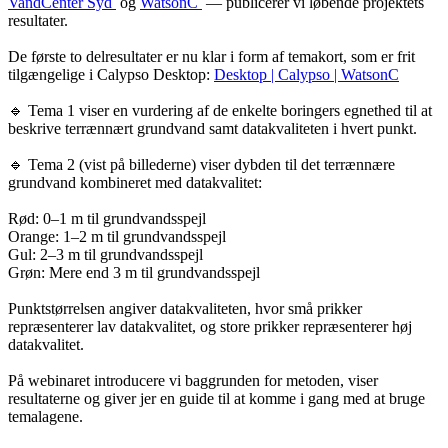
VandCenter Syd
og
WatsonC
— publicerer vi løbende projektets
resultater.
De første to delresultater er nu klar i form af temakort, som er frit
tilgængelige i Calypso Desktop:
Desktop | Calypso | WatsonC
🔹 Tema 1 viser en vurdering af de enkelte boringers egnethed til at
beskrive terrænnært grundvand samt datakvaliteten i hvert punkt.
🔹 Tema 2 (vist på billederne) viser dybden til det terrænnære
grundvand kombineret med datakvalitet:
Rød: 0–1 m til grundvandsspejl
Orange: 1–2 m til grundvandsspejl
Gul: 2–3 m til grundvandsspejl
Grøn: Mere end 3 m til grundvandsspejl
Punktstørrelsen angiver datakvaliteten, hvor små prikker
repræsenterer lav datakvalitet, og store prikker repræsenterer høj
datakvalitet.
På webinaret introducere vi baggrunden for metoden, viser
resultaterne og giver jer en guide til at komme i gang med at bruge
temalagene.