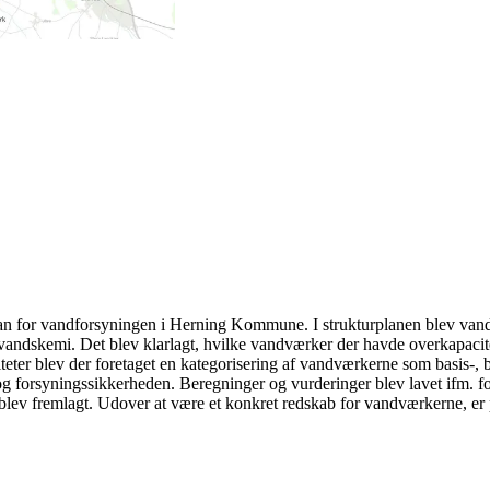
an for vandforsyningen i Herning Kommune. I strukturplanen blev vand
andskemi. Det blev klarlagt, hvilke vandværker der havde overkapacitet 
r blev der foretaget en kategorisering af vandværkerne som basis-, bas
 forsyningssikkerheden. Beregninger og vurderinger blev lavet ifm. fo
r blev fremlagt. Udover at være et konkret redskab for vandværkerne, e