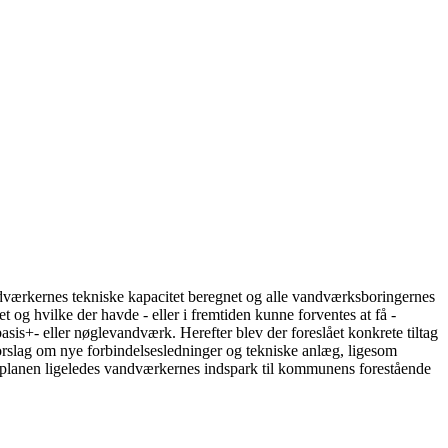
værkernes tekniske kapacitet beregnet og alle vandværksboringernes
og hvilke der havde - eller i fremtiden kunne forventes at få -
is+- eller nøglevandværk. Herefter blev der foreslået konkrete tiltag
rslag om nye forbindelsesledninger og tekniske anlæg, ligesom
r planen ligeledes vandværkernes indspark til kommunens forestående