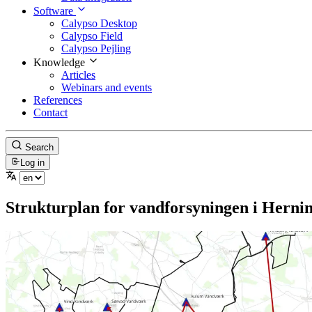
Software
Calypso Desktop
Calypso Field
Calypso Pejling
Knowledge
Articles
Webinars and events
References
Contact
Search
Log in
Strukturplan for vandforsyningen i Her