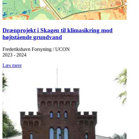
Drænprojekt i Skagen til klimasikring mod
højtstående grundvand
Frederikshavn Forsyning / UCON
2023 - 2024
Læs mere