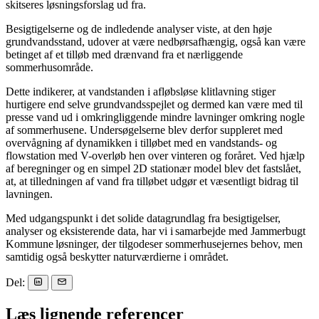
skitseres løsningsforslag ud fra.
Besigtigelserne og de indledende analyser viste, at den høje
grundvandsstand, udover at være nedbørsafhængig, også kan være
betinget af et tilløb med drænvand fra et nærliggende
sommerhusområde.
Dette indikerer, at vandstanden i afløbsløse klitlavning stiger
hurtigere end selve grundvandsspejlet og dermed kan være med til
presse vand ud i omkringliggende mindre lavninger omkring nogle
af sommerhusene. Undersøgelserne blev derfor suppleret med
overvågning af dynamikken i tilløbet med en vandstands- og
flowstation med V-overløb hen over vinteren og foråret. Ved hjælp
af beregninger og en simpel 2D stationær model blev det fastslået,
at, at tilledningen af vand fra tilløbet udgør et væsentligt bidrag til
lavningen.
Med udgangspunkt i det solide datagrundlag fra besigtigelser,
analyser og eksisterende data, har vi i samarbejde med Jammerbugt
Kommune løsninger, der tilgodeser sommerhusejernes behov, men
samtidig også beskytter naturværdierne i området.
Del:
Læs lignende referencer