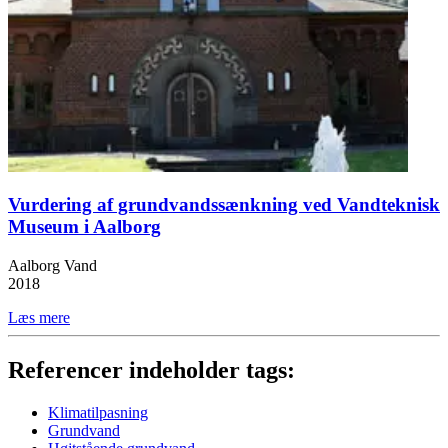
Vurdering af grundvandssænkning ved Vandteknisk
Museum i Aalborg
Aalborg Vand
2018
Læs mere
Referencer indeholder tags:
Klimatilpasning
Grundvand