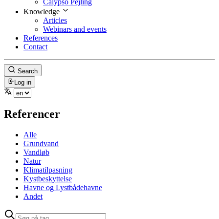
Calypso Pejling
Knowledge
Articles
Webinars and events
References
Contact
Search
Log in
Referencer
Alle
Grundvand
Vandløb
Natur
Klimatilpasning
Kystbeskyttelse
Havne og Lystbådehavne
Andet