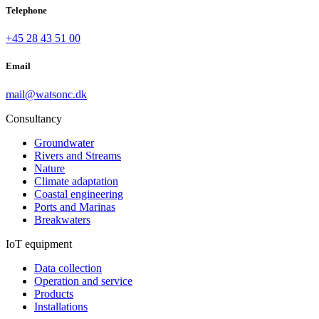
Telephone
+45 28 43 51 00
Email
mail@watsonc.dk
Consultancy
Groundwater
Rivers and Streams
Nature
Climate adaptation
Coastal engineering
Ports and Marinas
Breakwaters
IoT equipment
Data collection
Operation and service
Products
Installations