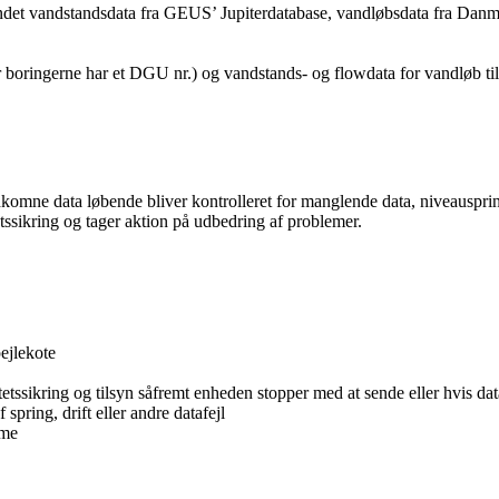
andet vandstandsdata fra GEUS’ Jupiterdatabase, vandløbsdata fra Danma
or boringerne har et DGU nr.) og vandstands- og flowdata for vandløb t
dkomne data løbende bliver kontrolleret for manglende data, niveausprin
tssikring og tager aktion på udbedring af problemer.
pejlekote
etssikring og tilsyn såfremt enheden stopper med at sende eller hvis dat
spring, drift eller andre datafejl
mme