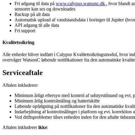
Fri adgang til data på
www.calypso.watsonc.dk
, hvor blandt 
sensorer kan ses og downloades
Backup på alt data
Automatisk upload af vandstandsdata i boringer til Jupiter (hv
API adgang til alle data
Fri support
Kvalitetssikring
Alle enheder bliver indført i Calypso Kvalitetssikringsmodul, hvor in
overvåger WatsonC løbende notifikationer fra den automatiske kvalite
Serviceaftale
Aftalen inkluderer:
Minimum årligt eftersyn med kontrol af udstyrstilstand og evt. 
Minimum årlig kontrolmåling og batteriskifte
Løbende opfølgning på notifikationer fra den automatiske kvalit
Indarbejdning af kontrolmålinger i platform og evt. korrektion af 
Ved driftsproblemer tilses enheden inden for den aftalte tidsra
Aftalen inkluderer
ikke
: